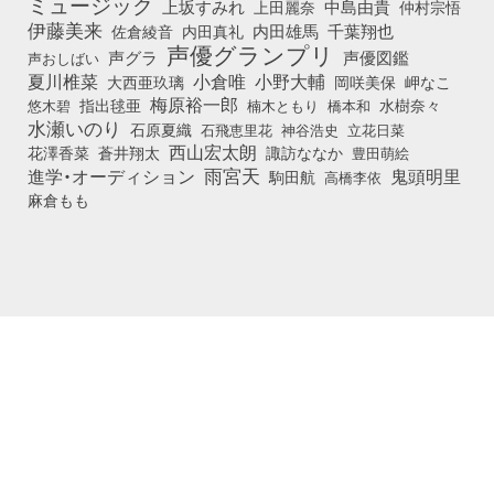
ミュージック
上坂すみれ
中島由貴
上田麗奈
仲村宗悟
伊藤美来
佐倉綾音
内田真礼
内田雄馬
千葉翔也
声優グランプリ
声グラ
声優図鑑
声おしばい
小倉唯
夏川椎菜
小野大輔
大西亜玖璃
岡咲美保
岬なこ
梅原裕一郎
悠木碧
指出毬亜
橋本和
水樹奈々
楠木ともり
水瀬いのり
石原夏織
石飛恵里花
立花日菜
神谷浩史
西山宏太朗
花澤香菜
蒼井翔太
諏訪ななか
豊田萌絵
雨宮天
鬼頭明里
進学・オーディション
駒田航
高橋李依
麻倉もも