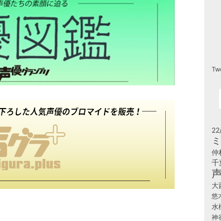
Tw
22
ミ
仲
千
大
悠
水
神