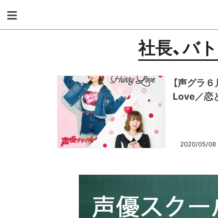
Skip
to
content
社長、バ
【声グラ６
Love／
2020/05/08