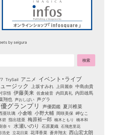
eets by seigura
イベント・ライブ
アニメ
/7
TrySail
ュージック
上坂すみれ
中島由貴
上田麗奈
伊藤美来
佐倉綾音
内田真礼
内田雄馬
村宗悟
葉翔也
声グラ
声おしばい
声優グランプリ
夏川椎菜
声優図鑑
小倉唯
小野大輔
西亜玖璃
岡咲美保
岬なこ
梅原裕一郎
木碧
指出毬亜
橋本和
楠木ともり
水瀬いのり
樹奈々
石原夏織
石飛恵里花
西山宏太朗
花澤香菜
立花日菜
蒼井翔太
谷浩史