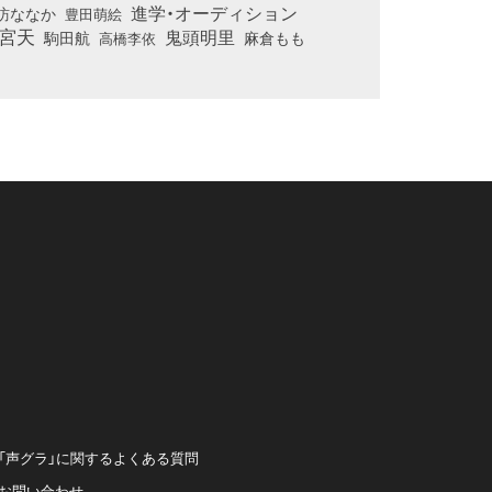
進学・オーディション
訪ななか
豊田萌絵
宮天
鬼頭明里
麻倉もも
駒田航
高橋李依
「声グラ」に関するよくある質問
お問い合わせ