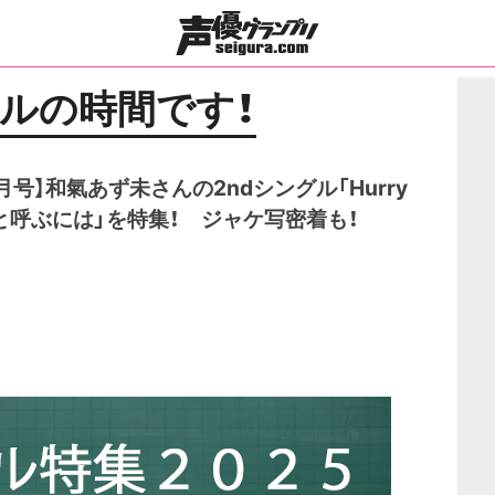
トルの時間です！
月号】和氣あず未さんの2ndシングル「Hurry
恋と呼ぶには」を特集！ ジャケ写密着も！