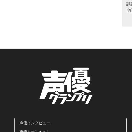
諏
雨
声優インタビュー
声優キホンのキ！