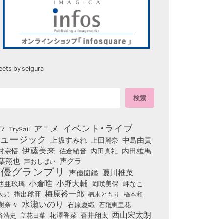
eets by seigura
イベント・ライブ
アニメ
/7
TrySail
ュージック
上坂すみれ
中島由貴
上田麗奈
伊藤美来
佐倉綾音
内田真礼
内田雄馬
村宗悟
葉翔也
声グラ
声おしばい
声優グランプリ
夏川椎菜
声優図鑑
小倉唯
小野大輔
西亜玖璃
岡咲美保
岬なこ
梅原裕一郎
木碧
指出毬亜
橋本和
楠木ともり
水瀬いのり
樹奈々
石原夏織
石飛恵里花
西山宏太朗
花澤香菜
立花日菜
蒼井翔太
谷浩史