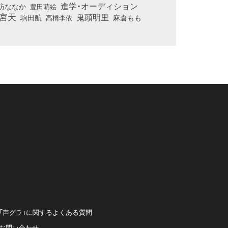
進学・オーディション
訪ななか
豊田萌絵
宮天
鬼頭明里
麻倉もも
駒田航
高橋李依
「声グラ」に関するよくある質問
お問い合わせ