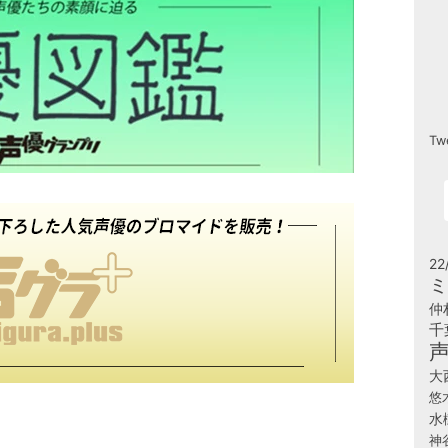
Tw
22
ミ
仲
千
大
悠
水
神