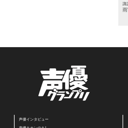
諏
雨
声優インタビュー
声優キホンのキ！