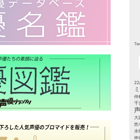
Tw
22
ミ
仲
千
大
悠
水
神