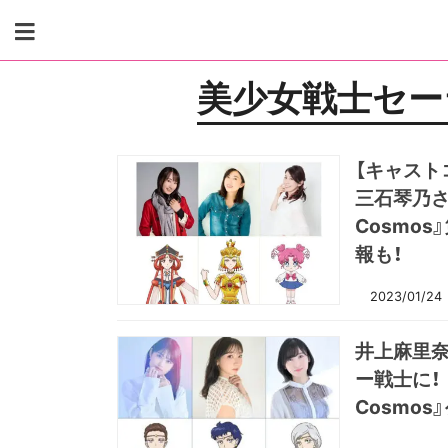
Skip
to
content
美少女戦士セー
【キャスト
三石琴乃
Cosmo
報も！
2023/01/24
井上麻里奈
ー戦士に！
Cosmos