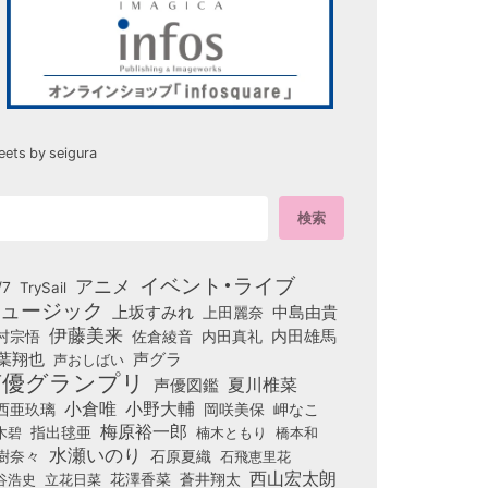
eets by seigura
イベント・ライブ
アニメ
/7
TrySail
ュージック
上坂すみれ
中島由貴
上田麗奈
伊藤美来
佐倉綾音
内田真礼
内田雄馬
村宗悟
葉翔也
声グラ
声おしばい
声優グランプリ
夏川椎菜
声優図鑑
小倉唯
小野大輔
西亜玖璃
岡咲美保
岬なこ
梅原裕一郎
木碧
指出毬亜
橋本和
楠木ともり
水瀬いのり
樹奈々
石原夏織
石飛恵里花
西山宏太朗
花澤香菜
立花日菜
蒼井翔太
谷浩史