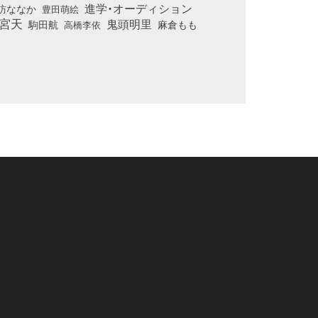
進学・オーディション
訪ななか
豊田萌絵
宮天
鬼頭明里
麻倉もも
駒田航
高橋李依