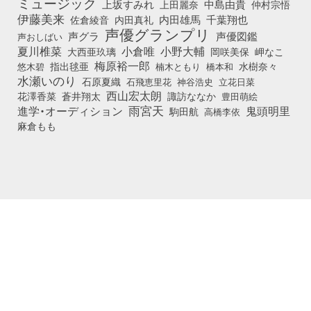
ミュージック
上坂すみれ
中島由貴
上田麗奈
仲村宗悟
伊藤美来
佐倉綾音
内田真礼
内田雄馬
千葉翔也
声優グランプリ
声グラ
声優図鑑
声おしばい
小倉唯
夏川椎菜
小野大輔
大西亜玖璃
岡咲美保
岬なこ
梅原裕一郎
悠木碧
指出毬亜
橋本和
水樹奈々
楠木ともり
水瀬いのり
石原夏織
石飛恵里花
立花日菜
神谷浩史
西山宏太朗
花澤香菜
蒼井翔太
諏訪ななか
豊田萌絵
雨宮天
鬼頭明里
進学・オーディション
駒田航
高橋李依
麻倉もも