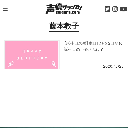
Skip
to
content
藤本教子
【誕生日名鑑】本日12月25日がお
誕生日の声優さんは？
2020/12/25