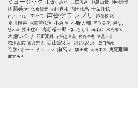
ミュージック
上坂すみれ
中島由貴
上田麗奈
仲村宗悟
伊藤美来
佐倉綾音
内田真礼
内田雄馬
千葉翔也
声優グランプリ
声グラ
声優図鑑
声おしばい
小倉唯
夏川椎菜
小野大輔
大西亜玖璃
岡咲美保
岬なこ
梅原裕一郎
悠木碧
指出毬亜
橋本和
水樹奈々
楠木ともり
水瀬いのり
石原夏織
石飛恵里花
立花日菜
神谷浩史
西山宏太朗
花澤香菜
蒼井翔太
諏訪ななか
豊田萌絵
雨宮天
鬼頭明里
進学・オーディション
駒田航
高橋李依
麻倉もも