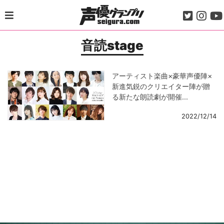
Skip
to
content
音読stage
アーティスト楽曲×豪華声優陣×
新進気鋭のクリエイター陣が贈
る新たな朗読劇が開催...
2022/12/14