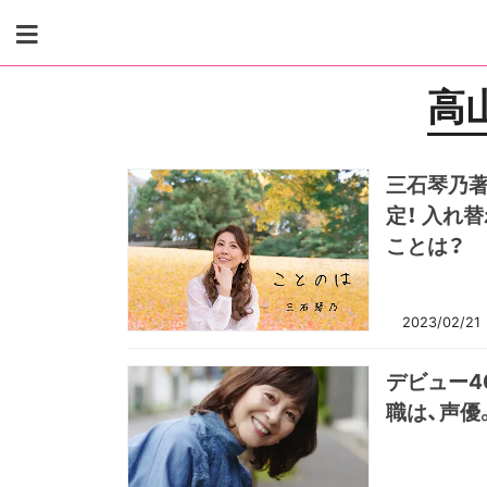
Skip
to
content
高
三石琴乃著
定！ 入れ
ことは？
2023/02/21
デビュー4
職は、声優