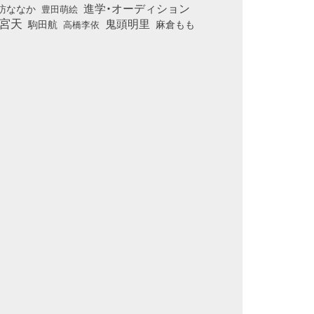
進学・オーディション
訪ななか
豊田萌絵
宮天
鬼頭明里
麻倉もも
駒田航
高橋李依