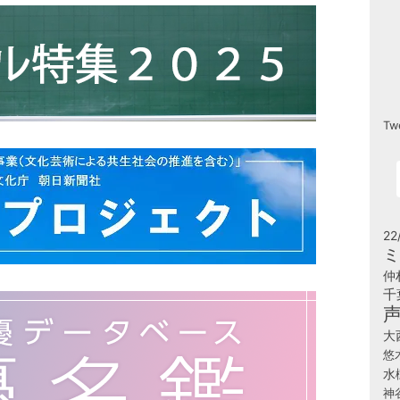
Tw
22
ミ
仲
千
大
悠
水
神