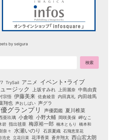
eets by seigura
イベント・ライブ
アニメ
/7
TrySail
ュージック
上坂すみれ
中島由貴
上田麗奈
伊藤美来
佐倉綾音
内田真礼
内田雄馬
村宗悟
葉翔也
声グラ
声おしばい
声優グランプリ
夏川椎菜
声優図鑑
小倉唯
小野大輔
西亜玖璃
岡咲美保
岬なこ
梅原裕一郎
木碧
指出毬亜
橋本和
楠木ともり
水瀬いのり
樹奈々
石原夏織
石飛恵里花
西山宏太朗
花澤香菜
立花日菜
蒼井翔太
谷浩史