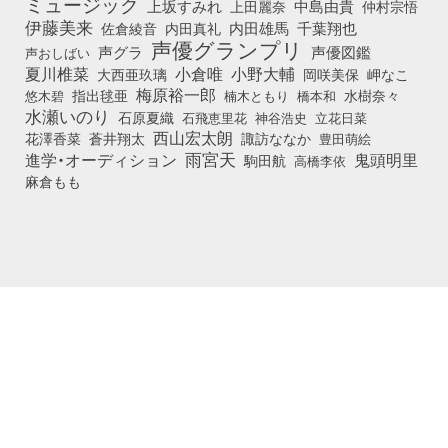
ミュージック
上坂すみれ
中島由貴
上田麗奈
仲村宗悟
伊藤美来
佐倉綾音
内田真礼
内田雄馬
千葉翔也
声優グランプリ
声グラ
声優図鑑
声おしばい
小倉唯
夏川椎菜
小野大輔
大西亜玖璃
岡咲美保
岬なこ
梅原裕一郎
悠木碧
指出毬亜
橋本和
水樹奈々
楠木ともり
水瀬いのり
石原夏織
石飛恵里花
立花日菜
神谷浩史
西山宏太朗
花澤香菜
蒼井翔太
諏訪ななか
豊田萌絵
雨宮天
鬼頭明里
進学・オーディション
駒田航
高橋李依
麻倉もも