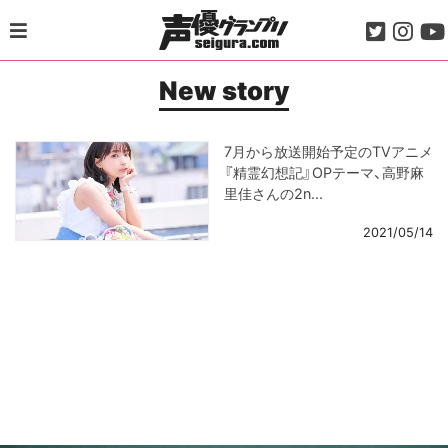
Skip
to
content
New story
7月から放送開始予定のTVアニメ
『精霊幻想記』OPテーマ、高野麻
里佳さんの2n...
2021/05/14