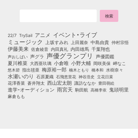
イベント・ライブ
アニメ
22/7
TrySail
ミュージック
上坂すみれ
中島由貴
上田麗奈
仲村宗悟
伊藤美来
佐倉綾音
内田真礼
内田雄馬
千葉翔也
声優グランプリ
声グラ
声優図鑑
声おしばい
小倉唯
夏川椎菜
小野大輔
大西亜玖璃
岡咲美保
岬なこ
梅原裕一郎
悠木碧
指出毬亜
橋本和
水樹奈々
楠木ともり
水瀬いのり
石原夏織
石飛恵里花
立花日菜
神谷浩史
西山宏太朗
花澤香菜
蒼井翔太
諏訪ななか
豊田萌絵
雨宮天
鬼頭明里
進学・オーディション
駒田航
高橋李依
麻倉もも