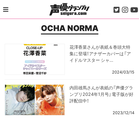
Skip
to
content
OCHA NORMA
花澤香菜さんが表紙＆巻頭大特
集に登場！アナザーカバーは『ア
イドルマスター シャ...
2024/03/15
内田雄馬さんが表紙の『声優グラ
ンプリ2024年1月号』電子版が好
評配信中！
2023/12/14