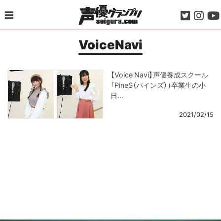
Skip
to
content
VoiceNavi
【Voice Navi】声優養成スクール
「PineS（パインズ）」卒業生の小
日...
2021/02/15