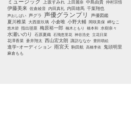
ミュージック
上坂すみれ
中島由貴
上田麗奈
仲村宗悟
伊藤美来
佐倉綾音
内田真礼
内田雄馬
千葉翔也
声優グランプリ
声グラ
声優図鑑
声おしばい
小倉唯
夏川椎菜
小野大輔
大西亜玖璃
岡咲美保
岬なこ
梅原裕一郎
悠木碧
指出毬亜
橋本和
水樹奈々
楠木ともり
水瀬いのり
石原夏織
石飛恵里花
立花日菜
神谷浩史
西山宏太朗
花澤香菜
蒼井翔太
諏訪ななか
豊田萌絵
雨宮天
鬼頭明里
進学・オーディション
駒田航
高橋李依
麻倉もも