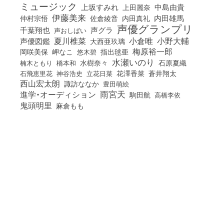
ミュージック
上坂すみれ
中島由貴
上田麗奈
伊藤美来
佐倉綾音
内田真礼
内田雄馬
仲村宗悟
声優グランプリ
千葉翔也
声グラ
声おしばい
小倉唯
夏川椎菜
小野大輔
声優図鑑
大西亜玖璃
梅原裕一郎
岡咲美保
岬なこ
悠木碧
指出毬亜
水瀬いのり
橋本和
水樹奈々
石原夏織
楠木ともり
花澤香菜
石飛恵里花
立花日菜
蒼井翔太
神谷浩史
西山宏太朗
諏訪ななか
豊田萌絵
雨宮天
進学・オーディション
駒田航
高橋李依
鬼頭明里
麻倉もも