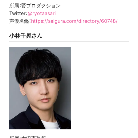
所属：賢プロダクション
Twitter：
@ryotaasari
声優名鑑：
https://seigura.com/directory/60748/
小林千晃さん
所属：大沢事務所