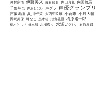
伊藤美来
佐倉綾音
内田真礼
内田雄馬
仲村宗悟
声優グランプリ
千葉翔也
声グラ
声おしばい
小倉唯
夏川椎菜
小野大輔
声優図鑑
大西亜玖璃
梅原裕一郎
岡咲美保
岬なこ
悠木碧
指出毬亜
水瀬いのり
橋本和
水樹奈々
石原夏織
楠木ともり
花澤香菜
石飛恵里花
立花日菜
蒼井翔太
神谷浩史
西山宏太朗
諏訪ななか
豊田萌絵
雨宮天
進学・オーディション
駒田航
高橋李依
鬼頭明里
麻倉もも