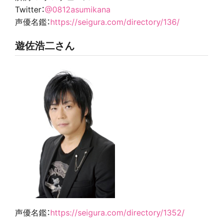
Twitter：
@0812asumikana
声優名鑑：
https://seigura.com/directory/136/
遊佐浩二さん
声優名鑑：
https://seigura.com/directory/1352/