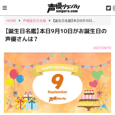
Skip
to
content
HOME
声優誕生日名鑑
【誕生日名鑑】本日9月10日...
【誕生日名鑑】本日9月10日がお誕生日の
声優さんは？
2021/09/10