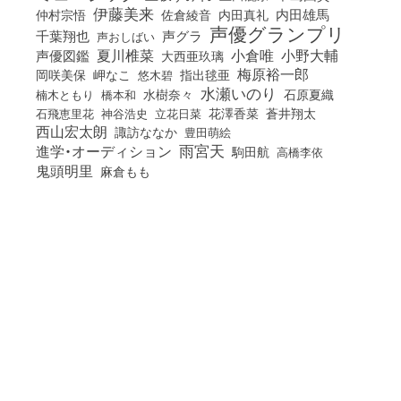
伊藤美来
佐倉綾音
内田真礼
内田雄馬
仲村宗悟
声優グランプリ
千葉翔也
声グラ
声おしばい
小倉唯
夏川椎菜
小野大輔
声優図鑑
大西亜玖璃
梅原裕一郎
岡咲美保
岬なこ
悠木碧
指出毬亜
水瀬いのり
橋本和
水樹奈々
石原夏織
楠木ともり
花澤香菜
石飛恵里花
立花日菜
蒼井翔太
神谷浩史
西山宏太朗
諏訪ななか
豊田萌絵
雨宮天
進学・オーディション
駒田航
高橋李依
鬼頭明里
麻倉もも