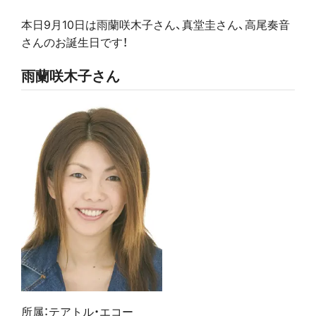
本日9月10日は雨蘭咲木子さん、真堂圭さん、高尾奏音
さん
のお誕生日です
！
雨蘭咲木子さん
所属：テアトル・エコー