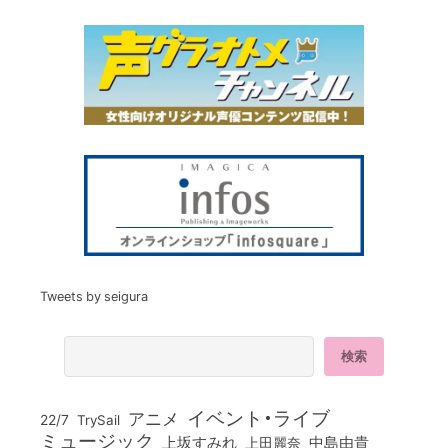
Tweets by seigura
イベント・ライブ
アニメ
22/7
TrySail
ミュージック
上坂すみれ
中島由貴
上田麗奈