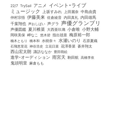
イベント・ライブ
アニメ
22/7
TrySail
ミュージック
上坂すみれ
中島由貴
上田麗奈
伊藤美来
佐倉綾音
内田真礼
内田雄馬
仲村宗悟
声優グランプリ
千葉翔也
声グラ
声おしばい
小倉唯
夏川椎菜
小野大輔
声優図鑑
大西亜玖璃
梅原裕一郎
岡咲美保
岬なこ
悠木碧
指出毬亜
水瀬いのり
橋本和
水樹奈々
石原夏織
楠木ともり
花澤香菜
石飛恵里花
立花日菜
蒼井翔太
神谷浩史
西山宏太朗
諏訪ななか
豊田萌絵
雨宮天
進学・オーディション
駒田航
高橋李依
鬼頭明里
麻倉もも