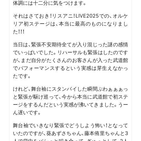
体調には十二分に気をつけます。
それはさておき！リスアニ！LIVE2025での、オルケ
リア初ステージは、本当に最高のものになりまし
た！！！
当日は、緊張不安期待全てが入り混じった謎の感情
でいっぱいでした。リハーサルも緊張はしたのです
が、まだ自分がたくさんのお客さんが入った武道館
でパフォーマンスするという実感は芽生えなかっ
たです。
けれど、舞台袖にスタンバイした瞬間ぶわぁぁぁっ
と緊張が駆け巡って、今から本当に武道館で初ステ
ージをするんだという実感が沸いてきました。うー
ん遅いです。
舞台袖でいきなり緊張でどうしよう怖い！となって
いたのですが、葵あずさちゃん、藤本侑里ちゃんと3
人で背中をバシっと叩き合って、ぎゅっとして、2人