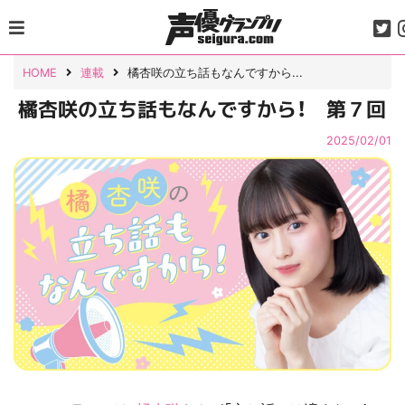
Skip
to
content
HOME
連載
橘杏咲の立ち話もなんですから...
橘杏咲の立ち話もなんですから！ 第７回
2025/02/01