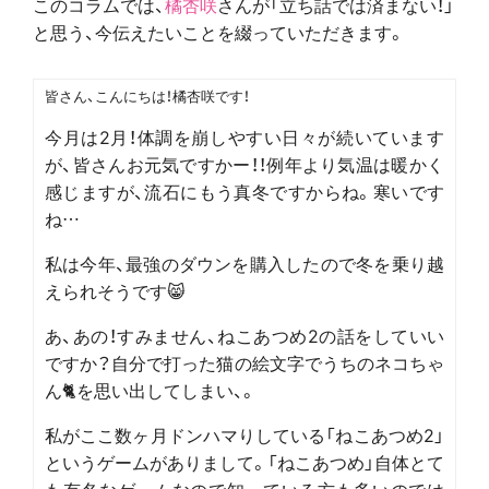
このコラムでは、
橘杏咲
さんが「立ち話では済まない！」
と思う、今伝えたいことを綴っていただきます。
皆さん、こんにちは！橘杏咲です！
今月は2月！体調を崩しやすい日々が続いています
が、皆さんお元気ですかー！！例年より気温は暖かく
感じますが、流石にもう真冬ですからね。寒いです
ね…
私は今年、最強のダウンを購入したので冬を乗り越
えられそうです😸
あ、あの！すみません、ねこあつめ2の話をしていい
ですか？自分で打った猫の絵文字でうちのネコちゃ
ん🐈を思い出してしまい、。
私がここ数ヶ月ドンハマりしている「ねこあつめ2」
というゲームがありまして。「ねこあつめ」自体とて