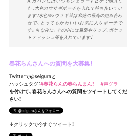
A.カバンにはいつもジェラートピケで購入し
た、水色のウサギポーチを入れて持ち歩いてい
ます！水色🩵×ウサギ🐰は私徳の最高の組み合わ
せで、とってもかわいいお気に入りポーチで
す。ちなみに、その中には目薬やリップ、ポケッ
トティッシュ等を入れています！
春花らん
さんへの質問を大募集！
Twitterで@seiguraと
ハッシュタグ：
#
春花らんの春らんまん！
#声グラ
を付けて、春花らんさんへの質問をツイートしてくだ
さい！
↓クリックで今すぐツイート！