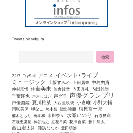
Tweets by seigura
イベント・ライブ
アニメ
22/7
TrySail
ミュージック
上坂すみれ
中島由貴
上田麗奈
伊藤美来
佐倉綾音
内田真礼
内田雄馬
仲村宗悟
声優グランプリ
千葉翔也
声グラ
声おしばい
小倉唯
夏川椎菜
小野大輔
声優図鑑
大西亜玖璃
梅原裕一郎
岡咲美保
岬なこ
悠木碧
指出毬亜
水瀬いのり
橋本和
水樹奈々
石原夏織
楠木ともり
花澤香菜
石飛恵里花
立花日菜
蒼井翔太
神谷浩史
西山宏太朗
諏訪ななか
豊田萌絵