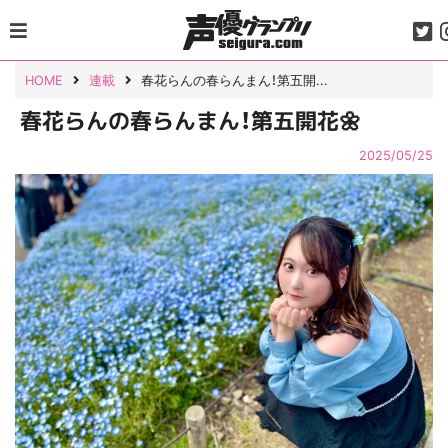
Skip
to
content
HOME
連載
春花らんの春らんまん！第五開...
春花らんの春らんまん！第五開花🌼
2025/05/25