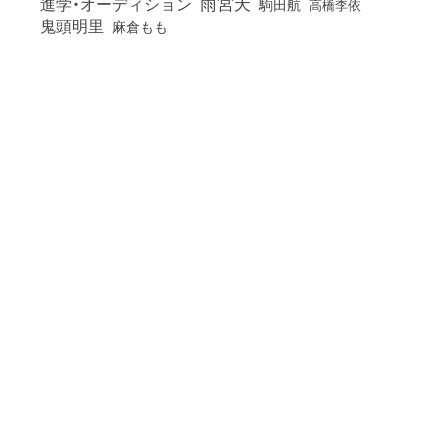
雨宮天
進学・オーディション
駒田航
高橋李依
鬼頭明里
麻倉もも