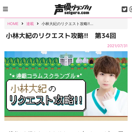
Skip
to
content
HOME
連載
小林大紀のリクエスト攻略!!...
小林大紀のリクエスト攻略!! 第34回
2021/07/31