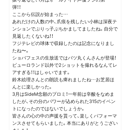
弾！！
ここから伝説が始まった…
あれだけの人数の中、爪痕を残したい小林は深夜テ
ンションでぶりっ子ぶちかましてましたね。自分で
見返したくないね！！
フジテレビの球体で収録したのは記念になりまし
たね〜。
ショバフェスの生放送ではバツ丸くんさんが登場！
ピューロランド以外で2ショットを撮れるなんてレ
アすぎる！！はしゃいでます。
鈴木絵理さんとの朗読も痺れましたね…お芝居ほ
んとに楽しかった。
3月はSideM念願のプロミ！一年前は辛酸をなめま
したが、その分のパワーが込められた315のイベン
トになったのではないでしょうか。
皆さんの心の中の声援を貰って、楽しくパフォーマ
ンスさせてもらいました。本当にありがとうござい