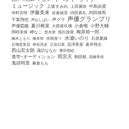
ミュージック
上坂すみれ
中島由貴
上田麗奈
伊藤美来
佐倉綾音
内田真礼
内田雄馬
仲村宗悟
声優グランプリ
千葉翔也
声グラ
声おしばい
小倉唯
夏川椎菜
小野大輔
声優図鑑
大西亜玖璃
梅原裕一郎
岡咲美保
岬なこ
悠木碧
指出毬亜
水瀬いのり
橋本和
水樹奈々
石原夏織
楠木ともり
花澤香菜
石飛恵里花
立花日菜
蒼井翔太
神谷浩史
西山宏太朗
諏訪ななか
豊田萌絵
雨宮天
進学・オーディション
駒田航
高橋李依
鬼頭明里
麻倉もも