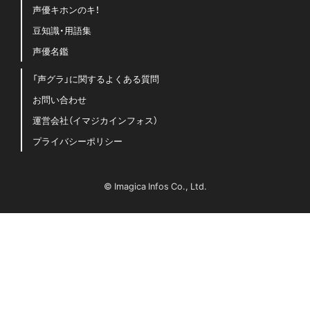
梅原裕一郎
岡咲美保
岬なこ
悠木碧
指出毬亜
水瀬いのり
橋本和
水樹奈々
石原夏織
楠木ともり
花澤香菜
石飛恵里花
立花日菜
蒼井翔太
神谷浩史
西山宏太朗
諏訪ななか
豊田萌絵
雨宮天
進学・オーディション
駒田航
高橋李依
鬼頭明里
麻倉もも