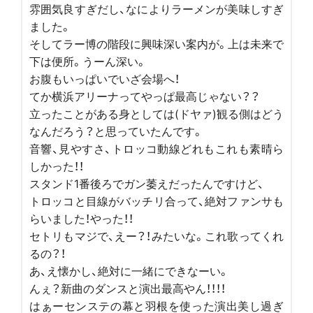
雰囲気良すぎだし、なによりラーメンが美味しすぎ
ました。
そしてラー博の階段に興味深い案内が。上は未来で
下は便所。うーん深い。
お腹もいっぱいでいざ会場へ！
てか横浜アリーナってやっぱ最高じゃない？？
立ったことがある身としては(ドヤァ)観る側はどう
なんだろう？と思っていたんです。
音響、見やすさ、トロッコ動線どれもこれも素晴ら
しかった！！
スタンド1番後ろでガン萎えだったんですけど、
トロッコと目線がバッチリ合って、絶対ファンサも
らいました！やった！！
セトリもマジで、えー？！みたいな。これ歌ってくれ
るの？！
あ、え懐かし、絶対に一緒にできなーい。
んぇ？新曲のダンスと演出最高やん！！！！
はぁーセンステの幕と羽根を使った演出美し過ぎ