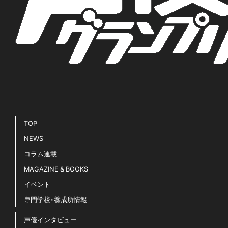
Tweets by seigura
イベント・ライブ
アニメ
22/7
TrySail
ミュージック
上坂すみれ
中島由貴
上田麗奈
伊藤美来
佐倉綾音
内田真礼
内田雄馬
仲村宗悟
声優グランプリ
千葉翔也
声グラ
声おしばい
小倉唯
夏川椎菜
小野大輔
声優図鑑
大西亜玖璃