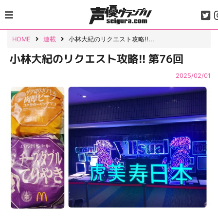
Skip
to
content
HOME
連載
小林大紀のリクエスト攻略!!...
小林大紀のリクエスト攻略!! 第76回
2025/02/01