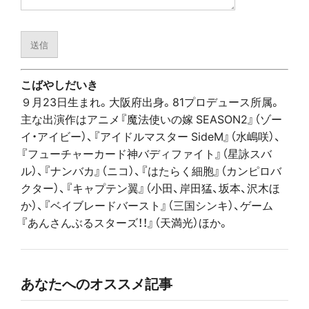
こばやしだいき
９月23日生まれ。大阪府出身。81プロデュース所属。
主な出演作はアニメ『魔法使いの嫁 SEASON2』（ゾー
イ・アイビー）、『アイドルマスター SideM』（水嶋咲）、
『フューチャーカード神バディファイト』（星詠スバ
ル）、『ナンバカ』（ニコ）、『はたらく細胞』（カンピロバ
クター）、『キャプテン翼』（小田、岸田猛、坂本、沢木ほ
か）、『ベイブレードバースト』（三国シンキ）、ゲーム
『あんさんぶるスターズ！！』（天満光）ほか。
あなたへのオススメ記事