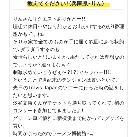
教えてください！（兵庫県・りん）
りんさんリクエストありがとー！！
理想の休日…やはり誰かとお出かけするのが1番理
想かもですね。
そりゃ家で全てのものが手に届く範囲にある状態
で、ダラダラするのも
素晴らしいと思いますが、果たしてそれは理想なの
でしょうか？違うよなぁ？！
刺激求めていこうぜぇ〜？！？！ヒャッハー！！！！
ということで世紀末のテンションは置いといて、
先日のTravis Japanのツアーに行った時の話をし
たいと思います。
汐谷文康くんがチケットを勝ち取ってくれて、初の
コンサート参加してきましたよ！
グリーン車で優雅に新横浜まで向かって、グッズを
買い、
時間が余ったのでラーメン博物館へ。