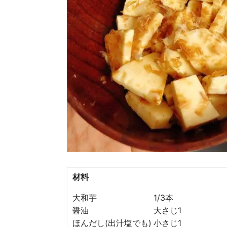
材料
大和芋 1/3本
醤油 大さじ1
ほんだし(出汁塩でも) 小さじ1