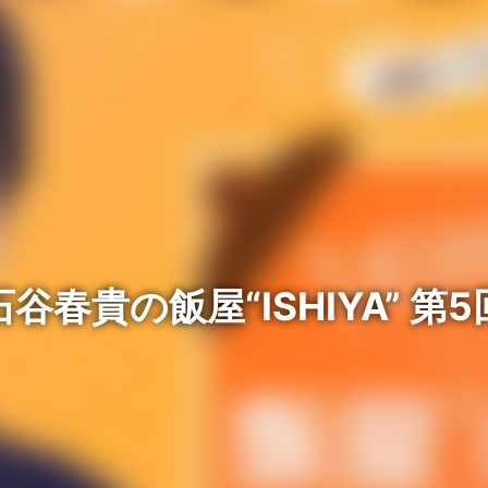
石谷春貴の飯屋“ISHIYA” 第5