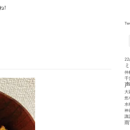
ね！
Tw
22
ミ
仲
千
大
悠
水
神
諏
雨