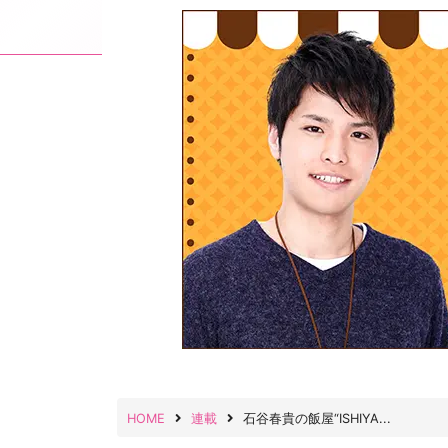
HOME
連載
石谷春貴の飯屋“ISHIYA...