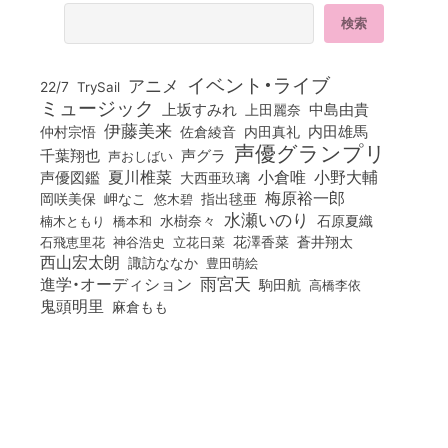
イベント・ライブ
アニメ
22/7
TrySail
ミュージック
上坂すみれ
中島由貴
上田麗奈
伊藤美来
佐倉綾音
内田真礼
内田雄馬
仲村宗悟
声優グランプリ
千葉翔也
声グラ
声おしばい
小倉唯
夏川椎菜
小野大輔
声優図鑑
大西亜玖璃
梅原裕一郎
岡咲美保
岬なこ
悠木碧
指出毬亜
水瀬いのり
橋本和
水樹奈々
石原夏織
楠木ともり
花澤香菜
石飛恵里花
立花日菜
蒼井翔太
神谷浩史
西山宏太朗
諏訪ななか
豊田萌絵
雨宮天
進学・オーディション
駒田航
高橋李依
鬼頭明里
麻倉もも