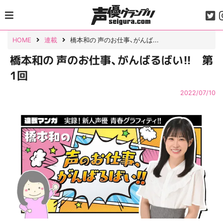
Skip
to
content
HOME
連載
橋本和の 声のお仕事、がんば...
橋本和の 声のお仕事、がんばるばい!! 第
1回
2022/07/10