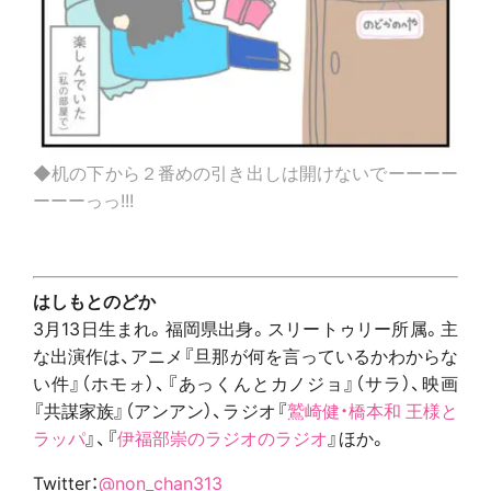
◆机の下から２番めの引き出しは開けないでーーーー
ーーーっっ!!!
はしもとのどか
3月13日生まれ。福岡県出身。スリートゥリー所属。主
な出演作は、アニメ『旦那が何を言っているかわからな
い件』（ホモォ）、『あっくんとカノジョ』（サラ）、映画
『共謀家族』（アンアン）、ラジオ『
鷲崎健・橋本和 王様と
ラッパ
』、『
伊福部崇のラジオのラジオ
』ほか。
Twitter：
@non_chan313