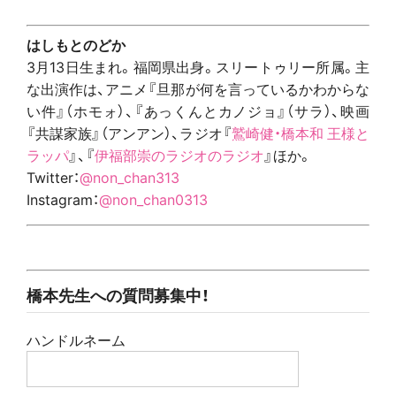
はしもとのどか
3月13日生まれ。福岡県出身。スリートゥリー所属。主
な出演作は、アニメ『旦那が何を言っているかわからな
い件』（ホモォ）、『あっくんとカノジョ』（サラ）、映画
『共謀家族』（アンアン）、ラジオ『
鷲崎健・橋本和 王様と
ラッパ
』、『
伊福部崇のラジオのラジオ
』ほか。
Twitter：
@non_chan313
Instagram：
@non_chan0313
橋本先生への質問募集中！
ハンドルネーム