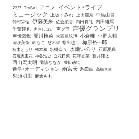
イベント・ライブ
アニメ
22/7
TrySail
ミュージック
上坂すみれ
中島由貴
上田麗奈
伊藤美来
佐倉綾音
内田真礼
内田雄馬
仲村宗悟
声優グランプリ
千葉翔也
声グラ
声おしばい
小倉唯
夏川椎菜
小野大輔
声優図鑑
大西亜玖璃
梅原裕一郎
岡咲美保
岬なこ
悠木碧
指出毬亜
水瀬いのり
橋本和
水樹奈々
石原夏織
楠木ともり
花澤香菜
石飛恵里花
立花日菜
蒼井翔太
神谷浩史
西山宏太朗
諏訪ななか
豊田萌絵
雨宮天
進学・オーディション
駒田航
高橋李依
鬼頭明里
麻倉もも