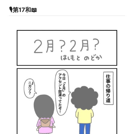
🎙第17和📖