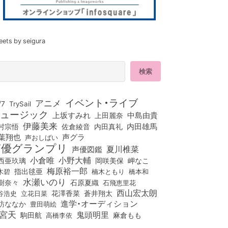
eets by seigura
イベント・ライブ
アニメ
/7
TrySail
ュージック
上坂すみれ
中島由貴
上田麗奈
伊藤美来
佐倉綾音
内田真礼
内田雄馬
村宗悟
葉翔也
声グラ
声おしばい
声優グランプリ
夏川椎菜
声優図鑑
小倉唯
小野大輔
西亜玖璃
岡咲美保
岬なこ
梅原裕一郎
木碧
指出毬亜
橋本和
楠木ともり
水瀬いのり
樹奈々
石原夏織
石飛恵里花
西山宏太朗
花澤香菜
立花日菜
蒼井翔太
谷浩史
進学・オーディション
訪ななか
豊田萌絵
宮天
鬼頭明里
麻倉もも
駒田航
高橋李依