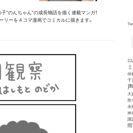
子”のんちゃん”の成長物語を描く連載マンガ！
ーリーを４コマ漫画でコミカルに描きます。
Tw
22
ミ
仲
千
大
悠
水
神
諏
雨