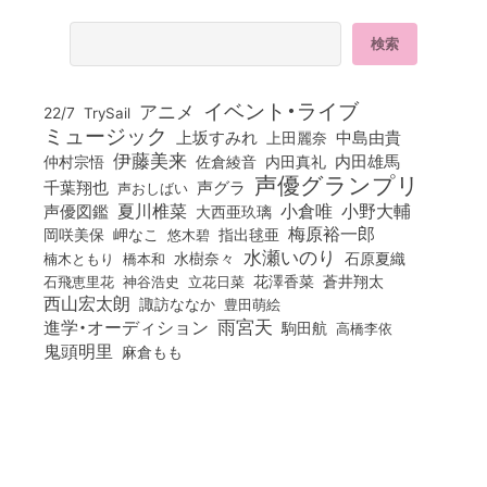
イベント・ライブ
アニメ
22/7
TrySail
ミュージック
上坂すみれ
中島由貴
上田麗奈
伊藤美来
佐倉綾音
内田真礼
内田雄馬
仲村宗悟
声優グランプリ
千葉翔也
声グラ
声おしばい
小倉唯
夏川椎菜
小野大輔
声優図鑑
大西亜玖璃
梅原裕一郎
岡咲美保
岬なこ
悠木碧
指出毬亜
水瀬いのり
橋本和
水樹奈々
石原夏織
楠木ともり
花澤香菜
石飛恵里花
立花日菜
蒼井翔太
神谷浩史
西山宏太朗
諏訪ななか
豊田萌絵
雨宮天
進学・オーディション
駒田航
高橋李依
鬼頭明里
麻倉もも