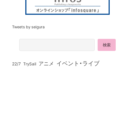
Tweets by seigura
イベント・ライブ
アニメ
22/7
TrySail
ミュージック
上坂すみれ
中島由貴
上田麗奈
伊藤美来
佐倉綾音
内田真礼
内田雄馬
仲村宗悟
声優グランプリ
千葉翔也
声グラ
声おしばい
小倉唯
夏川椎菜
小野大輔
声優図鑑
大西亜玖璃
梅原裕一郎
岡咲美保
岬なこ
悠木碧
指出毬亜
水瀬いのり
橋本和
水樹奈々
石原夏織
楠木ともり
花澤香菜
石飛恵里花
立花日菜
蒼井翔太
神谷浩史
西山宏太朗
諏訪ななか
豊田萌絵
雨宮天
進学・オーディション
駒田航
高橋李依
鬼頭明里
麻倉もも