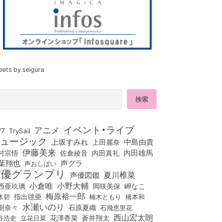
eets by seigura
イベント・ライブ
アニメ
/7
TrySail
ュージック
上坂すみれ
中島由貴
上田麗奈
伊藤美来
佐倉綾音
内田真礼
内田雄馬
村宗悟
葉翔也
声グラ
声おしばい
声優グランプリ
夏川椎菜
声優図鑑
小倉唯
小野大輔
西亜玖璃
岡咲美保
岬なこ
梅原裕一郎
木碧
指出毬亜
橋本和
楠木ともり
水瀬いのり
樹奈々
石原夏織
石飛恵里花
西山宏太朗
花澤香菜
立花日菜
蒼井翔太
谷浩史