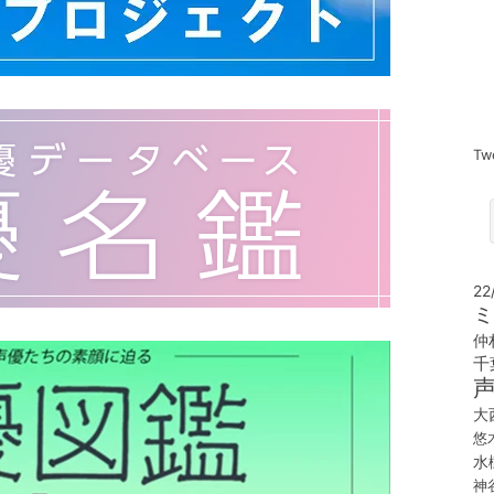
Tw
22
ミ
仲
千
大
悠
水
神