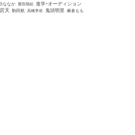
進学・オーディション
訪ななか
豊田萌絵
宮天
鬼頭明里
麻倉もも
駒田航
高橋李依