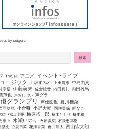
eets by seigura
イベント・ライブ
アニメ
/7
TrySail
ュージック
上坂すみれ
中島由貴
上田麗奈
伊藤美来
佐倉綾音
内田真礼
内田雄馬
村宗悟
葉翔也
声グラ
声おしばい
声優グランプリ
夏川椎菜
声優図鑑
小倉唯
小野大輔
西亜玖璃
岡咲美保
岬なこ
梅原裕一郎
木碧
指出毬亜
橋本和
楠木ともり
水瀬いのり
樹奈々
石原夏織
石飛恵里花
西山宏太朗
花澤香菜
立花日菜
蒼井翔太
谷浩史