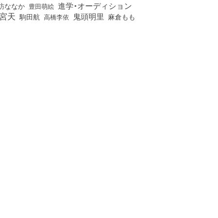
進学・オーディション
訪ななか
豊田萌絵
宮天
鬼頭明里
麻倉もも
駒田航
高橋李依