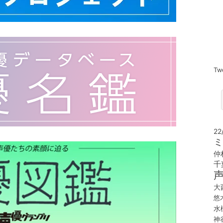
Tw
22
ミ
仲
千
大
悠
水
神