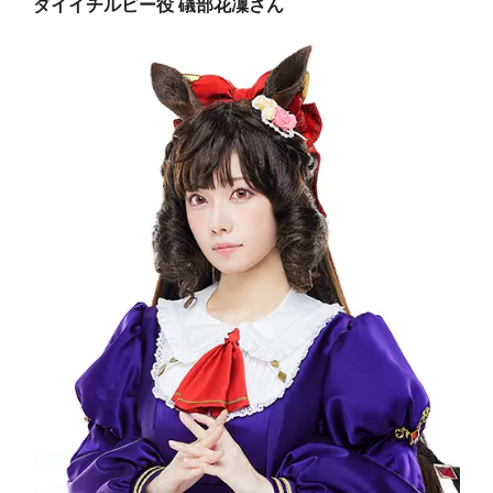
ダイイチルビー役 礒部花凜さん