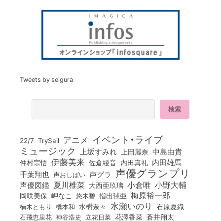
Tweets by seigura
イベント・ライブ
アニメ
22/7
TrySail
ミュージック
上坂すみれ
中島由貴
上田麗奈
伊藤美来
佐倉綾音
内田真礼
内田雄馬
仲村宗悟
声優グランプリ
千葉翔也
声グラ
声おしばい
小倉唯
夏川椎菜
小野大輔
声優図鑑
大西亜玖璃
梅原裕一郎
岡咲美保
岬なこ
悠木碧
指出毬亜
水瀬いのり
橋本和
水樹奈々
石原夏織
楠木ともり
花澤香菜
石飛恵里花
立花日菜
蒼井翔太
神谷浩史