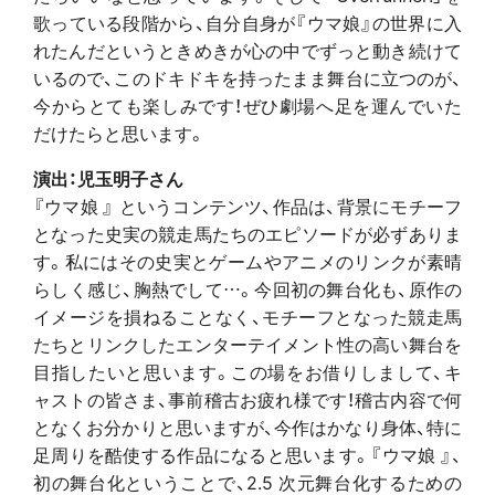
歌っている段階から、自分自身が『ウマ娘』の世界に入
れたんだというときめきが心の中でずっと動き続けて
いるので、このドキドキを持ったまま舞台に立つのが、
今からとても楽しみです！ぜひ劇場へ足を運んでいた
だけたらと思います。
演出：児玉明子さん
『ウマ娘 』 というコンテンツ、作品は、背景にモチーフ
となった史実の競走馬たちのエピソードが必ずありま
す。私にはその史実とゲームやアニメのリンクが素晴
らしく感じ、胸熱でして…。今回初の舞台化も、原作の
イメージを損ねることなく、モチーフとなった競走馬
たちとリンクしたエンターテイメント性の高い舞台を
目指したいと思います。この場をお借りしまして、キ
ャストの皆さま、事前稽古お疲れ様です！稽古内容で何
となくお分かりと思いますが、今作はかなり身体、特に
足周りを酷使する作品になると思います。『ウマ娘 』、
初の舞台化ということで、2.5 次元舞台化するための