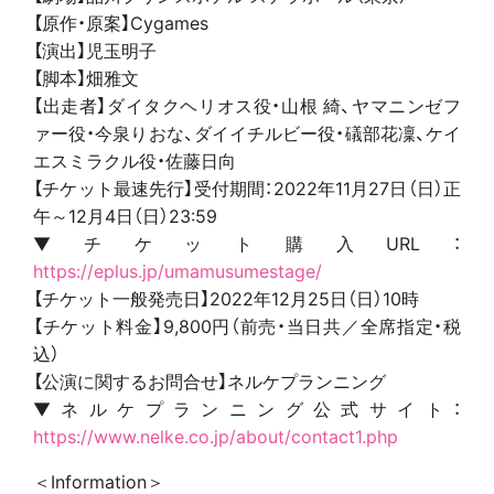
【原作・原案】Cygames
【演出】児玉明子
【脚本】畑雅文
【出走者】ダイタクヘリオス役・山根 綺、ヤマニンゼフ
ァー役・今泉りおな、ダイイチルビー役・礒部花凜、ケイ
エスミラクル役・佐藤日向
【チケット最速先行】受付期間：2022年11月27日（日）正
午～12月4日（日）23:59
▼チケット購入URL：
https://eplus.jp/umamusumestage/
【チケット一般発売日】2022年12月25日（日）10時
【チケット料金】9,800円（前売・当日共／全席指定・税
込）
【公演に関するお問合せ】ネルケプランニング
▼ネルケプランニング公式サイト：
https://www.nelke.co.jp/about/contact1.php
＜Information＞