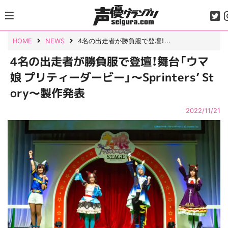
Skip
to
content
HOME
NEWS
4名の出走者が勝負服で登壇！...
4名の出走者が勝負服で登壇！舞台「ウマ
娘 プリティーダービー」～Sprinters’ St
ory～製作発表
2022/11/21