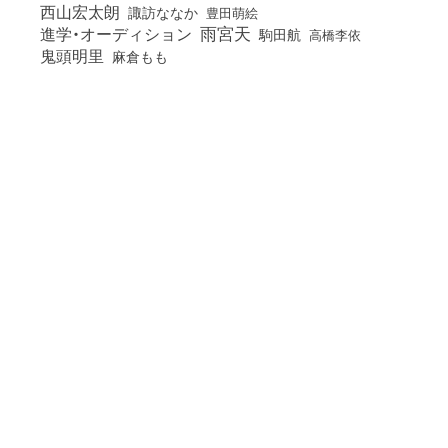
西山宏太朗
諏訪ななか
豊田萌絵
雨宮天
進学・オーディション
駒田航
高橋李依
鬼頭明里
麻倉もも