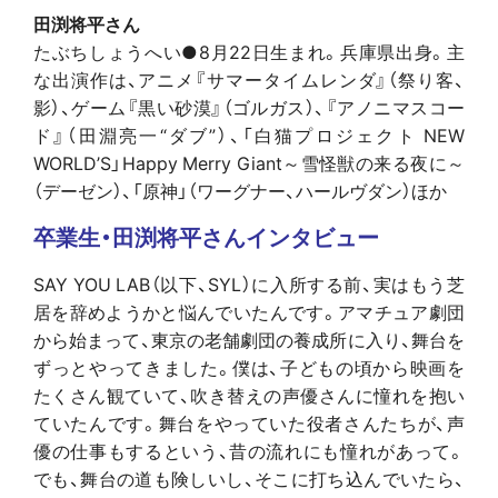
田渕将平さん
たぶちしょうへい●8月22日生まれ。兵庫県出身。主
な出演作は、アニメ『サマータイムレンダ』（祭り客、
影）、ゲーム『黒い砂漠』（ゴルガス）、『アノニマスコー
ド』（田淵亮一“ダブ”）、「白猫プロジェクト NEW
WORLD’S」Happy Merry Giant～雪怪獣の来る夜に～
（デーゼン）、「原神」（ワーグナー、ハールヴダン）ほか
卒業生・田渕将平さんインタビュー
SAY YOU LAB（以下、SYL）に入所する前、実はもう芝
居を辞めようかと悩んでいたんです。アマチュア劇団
から始まって、東京の老舗劇団の養成所に入り、舞台を
ずっとやってきました。僕は、子どもの頃から映画を
たくさん観ていて、吹き替えの声優さんに憧れを抱い
ていたんです。舞台をやっていた役者さんたちが、声
優の仕事もするという、昔の流れにも憧れがあって。
でも、舞台の道も険しいし、そこに打ち込んでいたら、