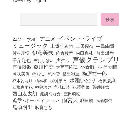
Tweets by seigura
イベント・ライブ
アニメ
22/7
TrySail
ミュージック
上坂すみれ
中島由貴
上田麗奈
伊藤美来
佐倉綾音
内田真礼
内田雄馬
仲村宗悟
声優グランプリ
千葉翔也
声グラ
声おしばい
小倉唯
夏川椎菜
小野大輔
声優図鑑
大西亜玖璃
梅原裕一郎
岡咲美保
岬なこ
悠木碧
指出毬亜
水瀬いのり
橋本和
水樹奈々
石原夏織
楠木ともり
花澤香菜
石飛恵里花
立花日菜
蒼井翔太
神谷浩史
西山宏太朗
諏訪ななか
豊田萌絵
雨宮天
進学・オーディション
駒田航
高橋李依
鬼頭明里
麻倉もも