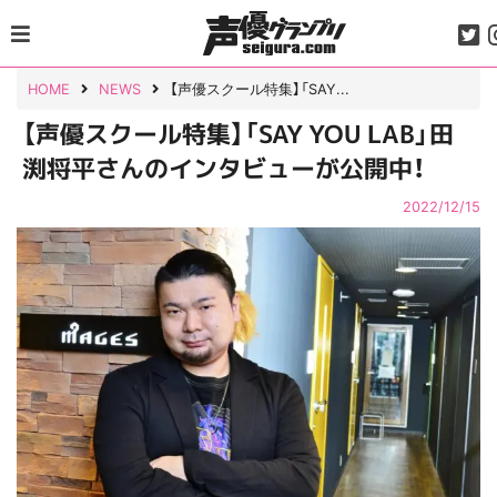
Skip
to
content
HOME
NEWS
【声優スクール特集】「SAY...
【声優スクール特集】「SAY YOU LAB」田
渕将平さんのインタビューが公開中！
2022/12/15