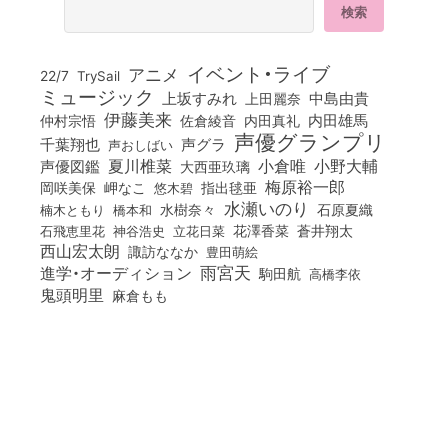
イベント・ライブ
アニメ
22/7
TrySail
ミュージック
上坂すみれ
中島由貴
上田麗奈
伊藤美来
佐倉綾音
内田真礼
内田雄馬
仲村宗悟
声優グランプリ
千葉翔也
声グラ
声おしばい
小倉唯
夏川椎菜
小野大輔
声優図鑑
大西亜玖璃
梅原裕一郎
岡咲美保
岬なこ
悠木碧
指出毬亜
水瀬いのり
橋本和
水樹奈々
石原夏織
楠木ともり
花澤香菜
石飛恵里花
立花日菜
蒼井翔太
神谷浩史
西山宏太朗
諏訪ななか
豊田萌絵
雨宮天
進学・オーディション
駒田航
高橋李依
鬼頭明里
麻倉もも