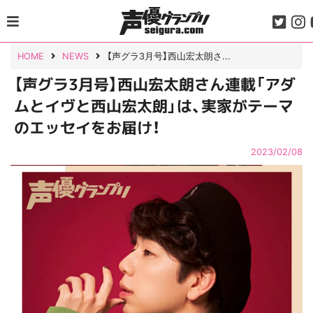
Skip
to
content
HOME
NEWS
【声グラ3月号】西山宏太朗さ...
【声グラ3月号】西山宏太朗さん連載「アダ
ムとイヴと西山宏太朗」は、実家がテーマ
のエッセイをお届け！
2023/02/08