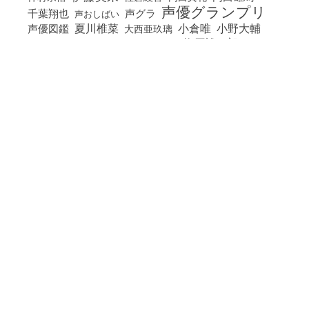
声優グランプリ
千葉翔也
声グラ
声おしばい
小倉唯
夏川椎菜
小野大輔
声優図鑑
大西亜玖璃
梅原裕一郎
岡咲美保
岬なこ
悠木碧
指出毬亜
水瀬いのり
橋本和
水樹奈々
石原夏織
楠木ともり
花澤香菜
石飛恵里花
立花日菜
蒼井翔太
神谷浩史
西山宏太朗
諏訪ななか
豊田萌絵
雨宮天
進学・オーディション
駒田航
高橋李依
鬼頭明里
麻倉もも