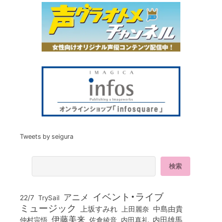
Tweets by seigura
イベント・ライブ
アニメ
22/7
TrySail
ミュージック
上坂すみれ
中島由貴
上田麗奈
伊藤美来
佐倉綾音
内田真礼
内田雄馬
仲村宗悟