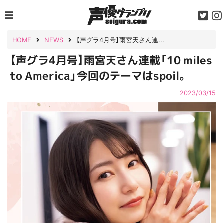
Skip
to
content
HOME
NEWS
【声グラ4月号】雨宮天さん連...
【声グラ4月号】雨宮天さん連載「10 miles
to America」今回のテーマはspoil。
2023/03/15