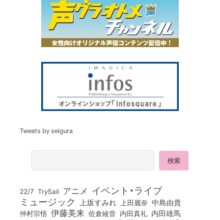
Tweets by seigura
イベント・ライブ
アニメ
22/7
TrySail
ミュージック
上坂すみれ
中島由貴
上田麗奈
伊藤美来
佐倉綾音
内田真礼
内田雄馬
仲村宗悟