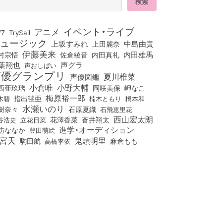
イベント・ライブ
アニメ
/7
TrySail
ュージック
上坂すみれ
中島由貴
上田麗奈
伊藤美来
佐倉綾音
内田真礼
内田雄馬
村宗悟
葉翔也
声グラ
声おしばい
声優グランプリ
夏川椎菜
声優図鑑
小倉唯
小野大輔
西亜玖璃
岡咲美保
岬なこ
梅原裕一郎
木碧
指出毬亜
橋本和
楠木ともり
水瀬いのり
樹奈々
石原夏織
石飛恵里花
西山宏太朗
花澤香菜
立花日菜
蒼井翔太
谷浩史
進学・オーディション
訪ななか
豊田萌絵
宮天
鬼頭明里
麻倉もも
駒田航
高橋李依