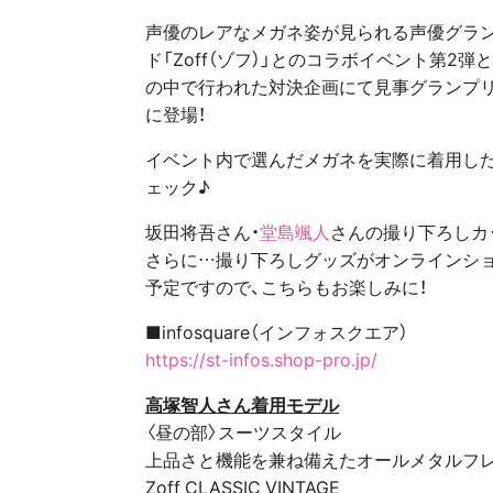
声優のレアなメガネ姿が見られる声優グランプ
ド「Zoff（ゾフ）」とのコラボイベント第2弾として「
の中で行われた対決企画にて見事グランプ
に登場！
イベント内で選んだメガネを実際に着用した
ェック♪
坂田将吾さん・
堂島颯人
さんの撮り下ろしカット
さらに…撮り下ろしグッズがオンラインショップ
予定ですので、こちらもお楽しみに！
■infosquare（インフォスクエア）
https://st-infos.shop-pro.jp/
高塚智人さん着用モデル
〈昼の部〉スーツスタイル
上品さと機能を兼ね備えたオールメタルフ
Zoff CLASSIC VINTAGE