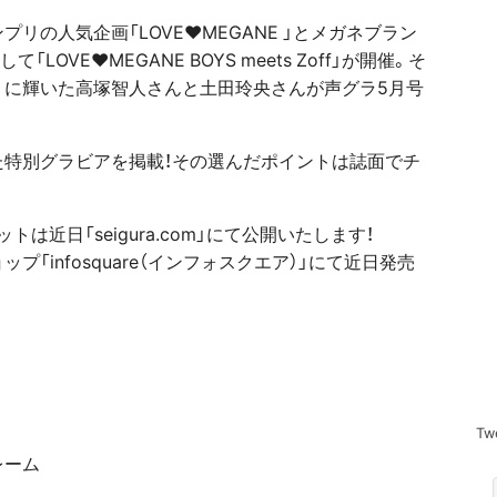
リの人気企画「LOVE♥MEGANE 」とメガネブラン
LOVE♥MEGANE BOYS meets Zoff」が開催。そ
リに輝いた高塚智人さんと土田玲央さんが声グラ5月号
特別グラビアを掲載！その選んだポイントは誌面でチ
は近日「seigura.com」にて公開いたします！
「infosquare（インフォスクエア）」にて近日発売
Tw
レーム