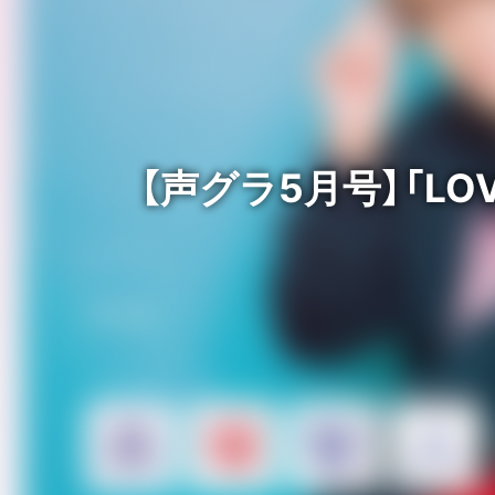
【声グラ5月号】「LO