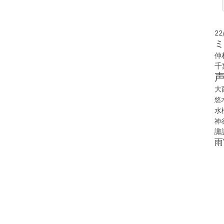
22
ミ
仲
千
大
悠
水
神
諏
雨