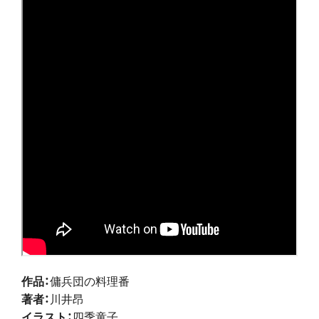
作品：
傭兵団の料理番
著者：
川井昂
イラスト：
四季童子