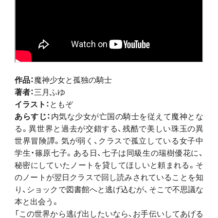
作品：
魔神少女と孤独の騎士
著者：
三月ふゆ
イラスト：
ともぞ
あらすじ：
内気な少女が亡国の騎士を従えて魔神とな
る。異世界と過去が交錯する、残酷で美しい珠玉の異
世界冒険譚。気が弱く、クラスで孤立している女子中
学生・篠原七子。ある日、七子は同級生の瑞樹優花に、
秘密にしていたノートを貸してほしいと頼まれる。そ
のノートが翌日クラスで回し読みされていることを知
り、ショックで図書館へと逃げ込むが、そこで不思議な
本と出会う。
「この世界から逃げ出したいなら、お手伝いしてあげる