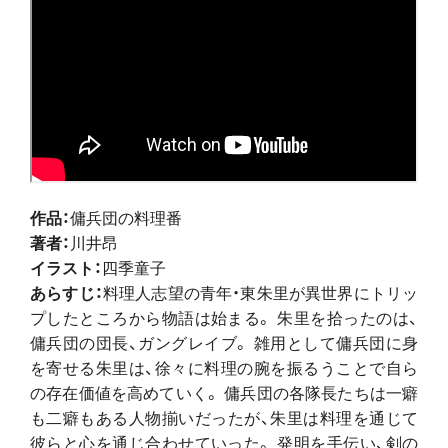
作品：
傭兵団の料理番
著者：
川井昂
イラスト：
四季童子
あらすじ：
料理人志望の青年・東朱里が異世界にトリッ
プしたところから物語は始まる。 朱里を拾ったのは、
傭兵団の団長、ガングレイブ。 雑用として傭兵団に身
を寄せる朱里は、徐々に料理の腕を振るうことで自ら
の存在価値を高めていく。 傭兵団の各隊長たちは一癖
も二癖もある人物揃いだったが、朱里は料理を通じて
彼らと心を通じ合わせていった。 発明を手伝い、剣の