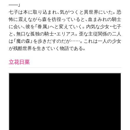
――」
七子は本に取り込まれ、気がつくと異世界にいた。恐
怖に震えながら森を彷徨っていると、血まみれの騎士
に会い、彼を「眷属」へと変えていく。内気な少女・七子
と、無口な孤独の騎士・エリアス。歪な主従関係の二人
は「魔の森」を歩きだすのだが……。これは一人の少女
が残酷世界を生きていく物語である。
立花日菜