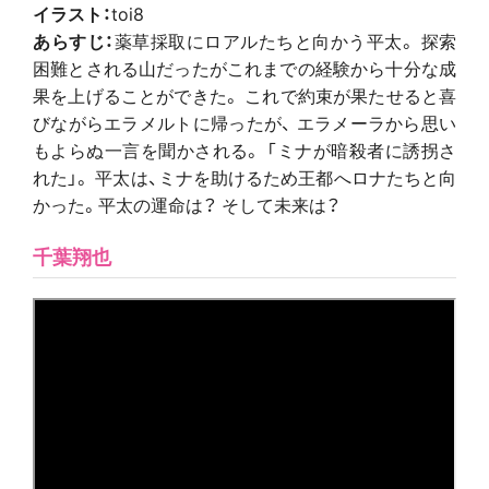
イラスト：
toi8
あらすじ：
薬草採取にロアルたちと向かう平太。 探索
困難とされる山だったがこれまでの経験から十分な成
果を上げることができた。 これで約束が果たせると喜
びながらエラメルトに帰ったが、 エラメーラから思い
もよらぬ一言を聞かされる。 「ミナが暗殺者に誘拐さ
れた」。 平太は、ミナを助けるため王都へロナたちと向
かった。平太の運命は？ そして未来は？
千葉翔也