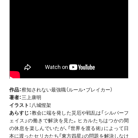
作品：
察知されない最強職（ルール・ブレイカー）
著者：
三上康明
イラスト：
八城惺架
あらすじ：
教会に端を発した災厄や戦乱は「シルバーフ
ェイス」の働きで解決を見た。ヒカルたちはつかの間
の休息を楽しんでいたが、「世界を渡る術」によって日
本に渡ったセリカたち「東方四星」の問題を解決しなけ