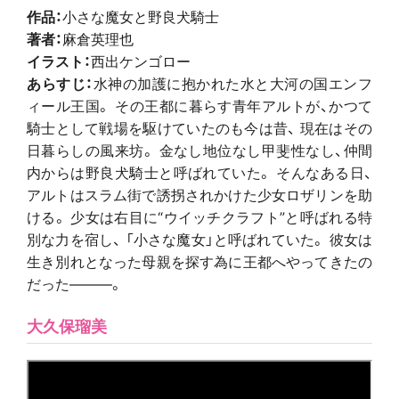
作品：
小さな魔女と野良犬騎士
著者：
麻倉英理也
イラスト：
西出ケンゴロー
あらすじ：
水神の加護に抱かれた水と大河の国エンフ
ィール王国。 その王都に暮らす青年アルトが、かつて
騎士として戦場を駆けていたのも今は昔、 現在はその
日暮らしの風来坊。 金なし地位なし甲斐性なし、仲間
内からは野良犬騎士と呼ばれていた。 そんなある日、
アルトはスラム街で誘拐されかけた少女ロザリンを助
ける。 少女は右目に“ウイッチクラフト”と呼ばれる特
別な力を宿し、 「小さな魔女」と呼ばれていた。 彼女は
生き別れとなった母親を探す為に王都へやってきたの
だった―――。
大久保瑠美