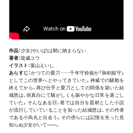
作品：
少女(やいば)は鞘に納まらない
著者：
龍威ユウ
イラスト：
葉山えいし
あらすじ：
かつての愛刀……千年守鈴姫が「御剣姫守」
としてこの世界へとやってきていた。神威での騒動を
終えてから、再び仕手と愛刀としての関係を築いた結
城悠は、弥真白にて騒がしくも賑やかな日常を過ごし
ていた。そんなある日、巷では自分を題材とした小説
が流行していていることを知った結城悠は、その作者
である小烏丸と出会う。その傍らには記憶を失った見
知らぬ少女がいて――。