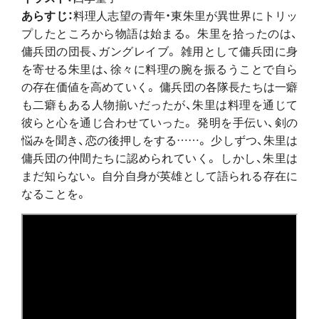
あらすじ：
料理人志望の青年・東朱里が異世界にトリッ
プしたところから物語は始まる。 朱里を拾ったのは、
傭兵団の団長、ガングレイブ。 雑用として傭兵団に身
を寄せる朱里は、徐々に料理の腕を振るうことで自ら
の存在価値を高めていく。 傭兵団の各隊長たちは一癖
も二癖もある人物揃いだったが、朱里は料理を通じて
彼らと心を通じ合わせていった。 発明を手伝い、剣の
悩みを聞き、恋の後押しをする……。 少しずつ、朱里は
傭兵団の仲間たちに認められていく。 しかし、朱里は
まだ知らない。 自分自身が英雄として語られる存在に
なることを。