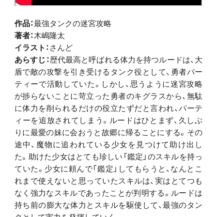
作品：
最強タンクの迷宮攻略
著者：
木嶋隆太
イラスト：
さんど
あらすじ：
歴代最高と呼ばれる体力を持つルードは、大
盾で敵の攻撃を引き受けるタンク役として、勇者パー
ティーで活動していた。しかし、思うように迷宮攻略
が捗らないことに苛立った勇者のキグラスから、無駄
に体力を削られるだけの役立たずだと言われ、パーテ
ィーを追放されてしまう。ルードはひとまず、久しぶ
りに最愛の妹に会おうと故郷に帰ることにする。その
途中、魔物に追われている少女を見つけて助け出し
た。助けた少女はとても珍しい「鑑定」のスキルを持っ
ていた。少女に頼んで「鑑定」してもらうと、なんとこ
れまで使えないと思っていたスキルは、実はとてつも
なく強力なスキルであったことが判明する。ルードは
持ち前の膨大な体力とスキルを駆使して、最強のタン
クとして実力を発揮していく――。