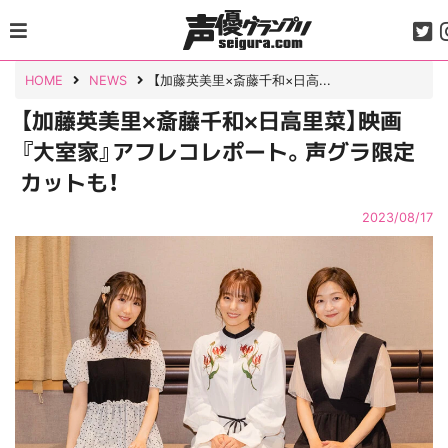
Skip
to
content
HOME
NEWS
【加藤英美里×斎藤千和×日高...
【加藤英美里×斎藤千和×日高里菜】映画
『大室家』アフレコレポート。声グラ限定
カットも！
2023/08/17