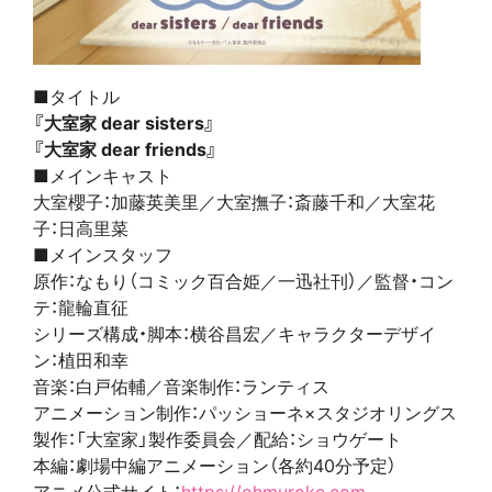
■タイトル
『大室家 dear sisters』
『大室家 dear friends』
■メインキャスト
大室櫻子：加藤英美里／大室撫子：斎藤千和／大室花
子：日高里菜
■メインスタッフ
原作：なもり（コミック百合姫／一迅社刊）／監督・コン
テ：龍輪直征
シリーズ構成・脚本：横谷昌宏／キャラクターデザイ
ン：植田和幸
音楽：白戸佑輔／音楽制作：ランティス
アニメーション制作：パッショーネ×スタジオリングス
製作：「大室家」製作委員会／配給：ショウゲート
本編：劇場中編アニメーション（各約40分予定）
アニメ公式サイト：
https://ohmuroke.com