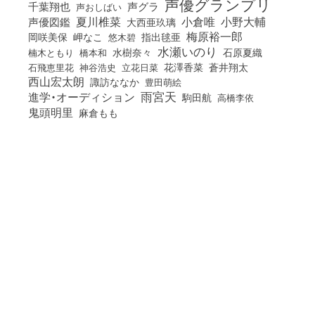
声優グランプリ
千葉翔也
声グラ
声おしばい
小倉唯
夏川椎菜
小野大輔
声優図鑑
大西亜玖璃
梅原裕一郎
岡咲美保
岬なこ
悠木碧
指出毬亜
水瀬いのり
橋本和
水樹奈々
石原夏織
楠木ともり
花澤香菜
石飛恵里花
立花日菜
蒼井翔太
神谷浩史
西山宏太朗
諏訪ななか
豊田萌絵
雨宮天
進学・オーディション
駒田航
高橋李依
鬼頭明里
麻倉もも