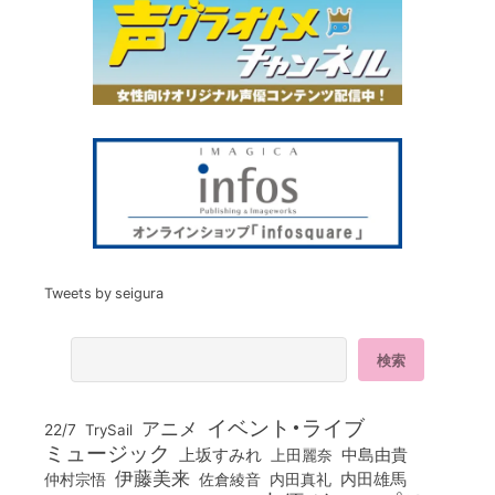
Tweets by seigura
イベント・ライブ
アニメ
22/7
TrySail
ミュージック
上坂すみれ
中島由貴
上田麗奈
伊藤美来
佐倉綾音
内田真礼
内田雄馬
仲村宗悟