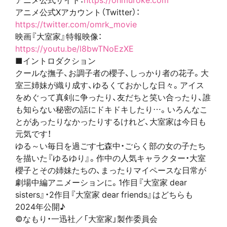
アニメ公式Xアカウント（Twitter）：
https://twitter.com/omrk_movie
映画『大室家』特報映像：
https://youtu.be/l8bwTNoEzXE
■イントロダクション
クールな撫子、お調子者の櫻子、しっかり者の花子。大
室三姉妹が織り成す、ゆるくておかしな日々。アイス
をめぐって真剣に争ったり、友だちと笑い合ったり、誰
も知らない秘密の話にドキドキしたり…。いろんなこ
とがあったりなかったりするけれど、大室家は今日も
元気です！
ゆる～い毎日を過ごす七森中・ごらく部の女の子たち
を描いた『ゆるゆり』。作中の人気キャラクター・大室
櫻子とその姉妹たちの、まったりマイペースな日常が
劇場中編アニメーションに。1作目『大室家 dear
sisters』・2作目『大室家 dear friends』はどちらも
2024年公開♪
©なもり・一迅社／「大室家」製作委員会