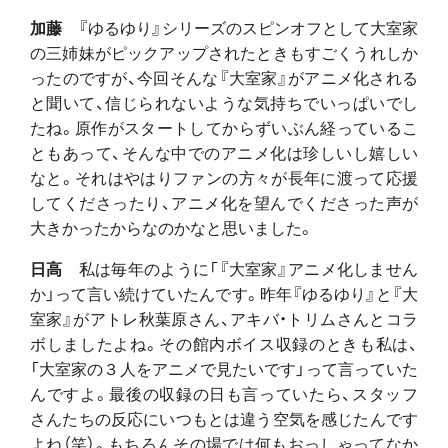
加藤
『ゆるゆり』シリーズのスピンオフとして大室家
の三姉妹がピックアップされたときもすごくうれしか
ったのですが、今回そんな『大室家』がアニメ化される
と聞いて、信じられないような気持ちでいっぱいでし
たね。原作がスタートしてからずいぶん経っているこ
ともあって、そんな中でのアニメ化は珍しいし嬉しい
なと。それはやはりファンの方々が長年に渡って応援
してくださったり、アニメ化を望んでくださった声が
大きかったからなのかなと思いました。
日高
私は毎年のように「『大室家』アニメ化しません
か」って言い続けていたんです。昨年『ゆるゆり』と『大
室家』がアトレ秋葉原さん、アキバ・トリムさんとコラ
ボしましたよね。その館内ボイス収録のときも私は、
「大室家の３人をアニメで見たいです」って言っていた
んですよ。最後の収録の日も言っていたら、スタッフ
さんたちの反応にいつもとは違う空気を感じたんです
よね（笑）。もちろんその場では何もおっしゃってなか