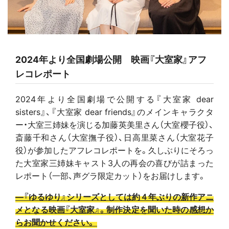
2024年より全国劇場公開 映画『大室家』アフ
レコレポート
2024年より全国劇場で公開する『大室家 dear
sisters』、『大室家 dear friends』のメインキャラクタ
ー・大室三姉妹を演じる加藤英美里さん（大室櫻子役）、
斎藤千和さん（大室撫子役）、日高里菜さん（大室花子
役）が参加したアフレコレポートを。久しぶりにそろっ
た大室家三姉妹キャスト3人の再会の喜びが詰まった
レポート（一部、声グラ限定カット）をお届けします。
―
『ゆるゆり』シリーズとしては約４年ぶりの新作アニ
メとなる映画『大室家』。制作決定を聞いた時の感想か
らお聞かせください。