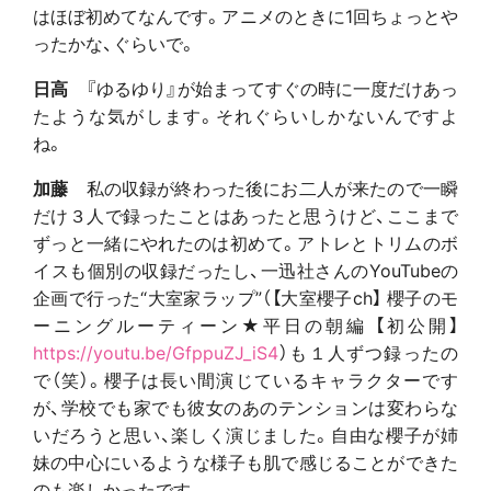
はほぼ初めてなんです。アニメのときに1回ちょっとや
ったかな、ぐらいで。
日高
『ゆるゆり』が始まってすぐの時に一度だけあっ
たような気がします。それぐらいしかないんですよ
ね。
加藤
私の収録が終わった後にお二人が来たので一瞬
だけ３人で録ったことはあったと思うけど、ここまで
ずっと一緒にやれたのは初めて。アトレとトリムのボ
イスも個別の収録だったし、一迅社さんのYouTubeの
企画で行った“大室家ラップ”（【大室櫻子ch】 櫻子のモ
ーニングルーティーン★平日の朝編 【初公開】
https://youtu.be/GfppuZJ_iS4
）も１人ずつ録ったの
で（笑）。櫻子は長い間演じているキャラクターです
が、学校でも家でも彼女のあのテンションは変わらな
いだろうと思い、楽しく演じました。自由な櫻子が姉
妹の中心にいるような様子も肌で感じることができた
のも楽しかったです。