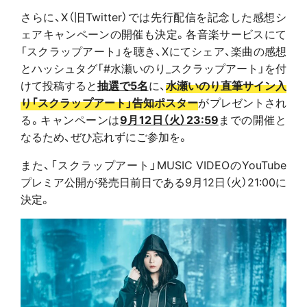
さらに、X（旧Twitter）では先行配信を記念した感想シ
ェアキャンペーンの開催も決定。各音楽サービスにて
「スクラップアート」を聴き、Xにてシェア、楽曲の感想
とハッシュタグ「#水瀬いのり_スクラップアート」を付
けて投稿すると
抽選で5名
に、
水瀬いのり直筆サイン入
り「スクラップアート」告知ポスター
がプレゼントされ
る。キャンペーンは
9月12日（火）23:59
までの開催と
なるため、ぜひ忘れずにご参加を。
また、「スクラップアート」MUSIC VIDEOのYouTube
プレミア公開が発売日前日である9月12日（火）21:00に
決定。