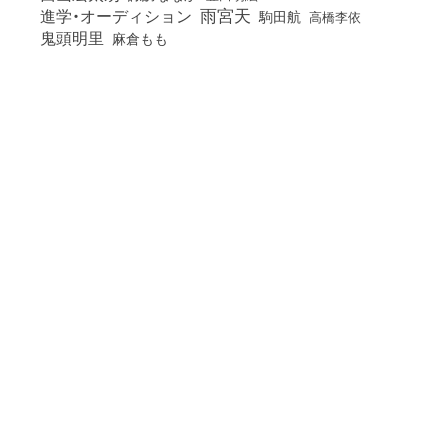
雨宮天
進学・オーディション
駒田航
高橋李依
鬼頭明里
麻倉もも