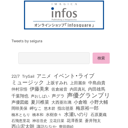
Tweets by seigura
イベント・ライブ
アニメ
22/7
TrySail
ミュージック
上坂すみれ
中島由貴
上田麗奈
伊藤美来
佐倉綾音
内田真礼
内田雄馬
仲村宗悟
声優グランプリ
千葉翔也
声グラ
声おしばい
小倉唯
夏川椎菜
小野大輔
声優図鑑
大西亜玖璃
梅原裕一郎
岡咲美保
岬なこ
悠木碧
指出毬亜
水瀬いのり
橋本和
水樹奈々
石原夏織
楠木ともり
花澤香菜
石飛恵里花
立花日菜
蒼井翔太
神谷浩史
西山宏太朗
諏訪ななか
豊田萌絵