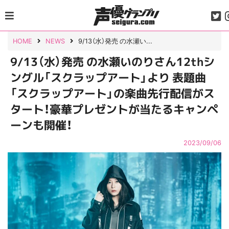
Skip
to
content
HOME
NEWS
9/13（水）発売 の水瀬い...
9/13（水）発売 の水瀬いのりさん12thシ
ングル「スクラップアート」より 表題曲
「スクラップアート」の楽曲先行配信がス
タート！豪華プレゼントが当たるキャンペ
ーンも開催！
2023/09/06