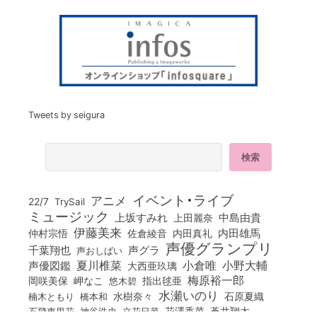
Tweets by seigura
イベント・ライブ
アニメ
22/7
TrySail
ミュージック
上坂すみれ
中島由貴
上田麗奈
伊藤美来
佐倉綾音
内田真礼
内田雄馬
仲村宗悟
声優グランプリ
千葉翔也
声グラ
声おしばい
小倉唯
夏川椎菜
小野大輔
声優図鑑
大西亜玖璃
梅原裕一郎
岡咲美保
岬なこ
悠木碧
指出毬亜
水瀬いのり
橋本和
水樹奈々
石原夏織
楠木ともり
花澤香菜
石飛恵里花
立花日菜
蒼井翔太
神谷浩史