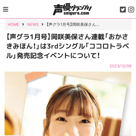
Skip
to
content
HOME
NEWS
【声グラ1月号】岡咲美保さん...
【声グラ1月号】岡咲美保さん連載「おかさ
きみほん！」は3rdシングル「ココロトラベ
ル」発売記念イベントについて！
2023/12/08