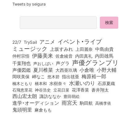
Tweets by seigura
イベント・ライブ
アニメ
22/7
TrySail
ミュージック
上坂すみれ
中島由貴
上田麗奈
伊藤美来
佐倉綾音
内田真礼
内田雄馬
仲村宗悟
声優グランプリ
千葉翔也
声グラ
声おしばい
小倉唯
夏川椎菜
小野大輔
声優図鑑
大西亜玖璃
梅原裕一郎
岡咲美保
岬なこ
悠木碧
指出毬亜
水瀬いのり
橋本和
水樹奈々
石原夏織
楠木ともり
花澤香菜
石飛恵里花
立花日菜
蒼井翔太
神谷浩史
西山宏太朗
諏訪ななか
豊田萌絵
雨宮天
進学・オーディション
駒田航
高橋李依
鬼頭明里
麻倉もも