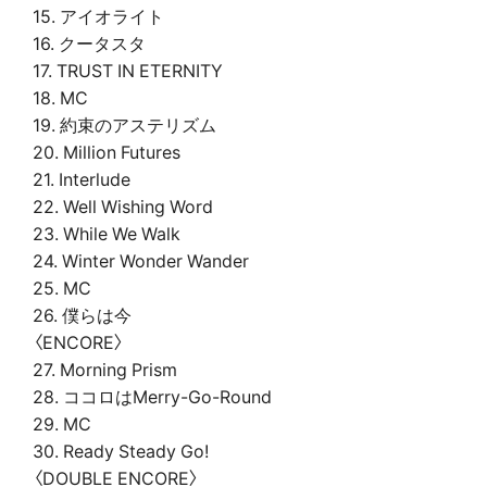
15. アイオライト
16. クータスタ
17. TRUST IN ETERNITY
18. MC
19. 約束のアステリズム
20. Million Futures
21. Interlude
22. Well Wishing Word
23. While We Walk
24. Winter Wonder Wander
25. MC
26. 僕らは今
〈ENCORE〉
27. Morning Prism
28. ココロはMerry-Go-Round
29. MC
30. Ready Steady Go!
〈DOUBLE ENCORE〉