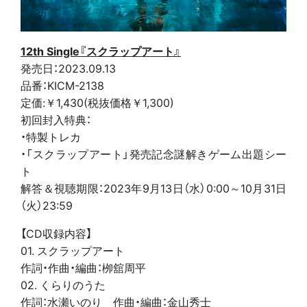
12th Single『スクラップアート』
発売日：2023.09.13
品番：KICM-2138
定価:￥1,430(税抜価格￥1,300)
初回封入特典：
・特製トレカ
・「スクラップアート」発売記念謎解きゲーム出題シー
ト
解答＆視聴期限：2023年9月13日（水）0:00～10月31日
（火）23:59
【CD収録内容】
01. スクラップアート
作詞・作曲・編曲：栁舘周平
02. くらりのうた
作詞：水瀬いのり 作曲・編曲：金山秀士