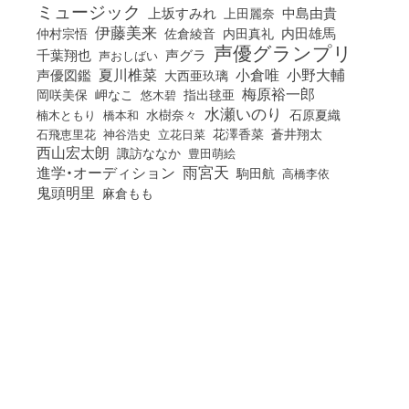
ミュージック
上坂すみれ
中島由貴
上田麗奈
伊藤美来
佐倉綾音
内田真礼
内田雄馬
仲村宗悟
声優グランプリ
千葉翔也
声グラ
声おしばい
小倉唯
夏川椎菜
小野大輔
声優図鑑
大西亜玖璃
梅原裕一郎
岡咲美保
岬なこ
悠木碧
指出毬亜
水瀬いのり
橋本和
水樹奈々
石原夏織
楠木ともり
花澤香菜
石飛恵里花
立花日菜
蒼井翔太
神谷浩史
西山宏太朗
諏訪ななか
豊田萌絵
雨宮天
進学・オーディション
駒田航
高橋李依
鬼頭明里
麻倉もも