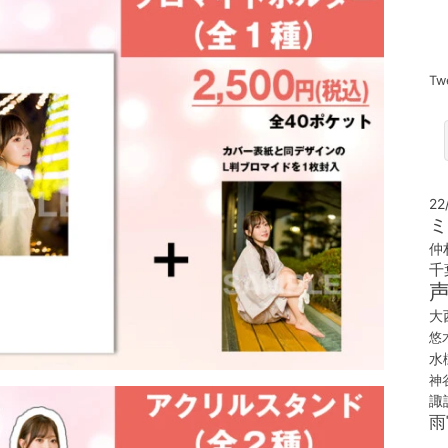
Tw
22
ミ
仲
千
大
悠
水
神
諏
雨