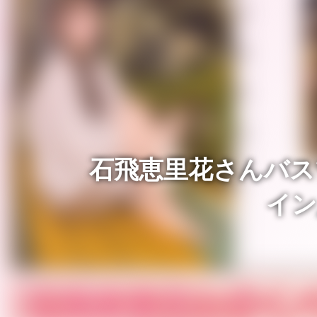
石飛恵里花さんバス
イン