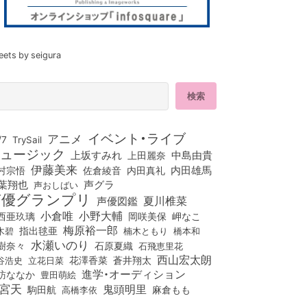
eets by seigura
イベント・ライブ
アニメ
/7
TrySail
ュージック
上坂すみれ
中島由貴
上田麗奈
伊藤美来
佐倉綾音
内田真礼
内田雄馬
村宗悟
葉翔也
声グラ
声おしばい
声優グランプリ
夏川椎菜
声優図鑑
小倉唯
小野大輔
西亜玖璃
岡咲美保
岬なこ
梅原裕一郎
木碧
指出毬亜
橋本和
楠木ともり
水瀬いのり
樹奈々
石原夏織
石飛恵里花
西山宏太朗
花澤香菜
立花日菜
蒼井翔太
谷浩史
進学・オーディション
訪ななか
豊田萌絵
宮天
鬼頭明里
麻倉もも
駒田航
高橋李依