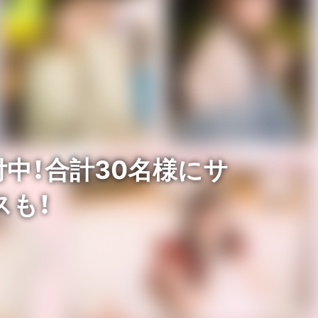
中！合計30名様にサ
スも！