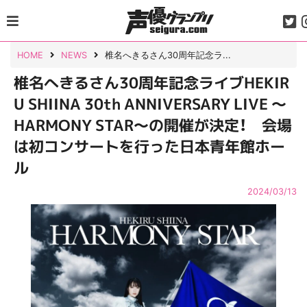
Skip
to
content
HOME
NEWS
椎名へきるさん30周年記念ラ...
椎名へきるさん30周年記念ライブHEKIR
U SHIINA 30th ANNIVERSARY LIVE 〜
HARMONY STAR〜の開催が決定！ 会場
は初コンサートを行った日本青年館ホー
ル
2024/03/13