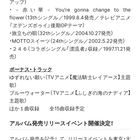
アップ）
・－赤い華－ You’re gonna change to the
flower（13thシングル／1999.8.4発売／テレビアニメ
『ヱデンズボゥイ』後期OPテーマ）
・旅立ちの唄（32thシングル／2004.10.27発売）
・MOTTOスイーツ（24thシングル／2002.5.22発売）
・２４６（コラボシングル「漂流者」収録／1997.11.21発
売）
ボーナス・トラック
ゆずれない願い（TVアニメ【魔法騎士レイアース】主題
歌）
ブルーウォーター（TVアニメ【ふしぎの海のナディア】
主題歌）
ほか１曲収録 全15曲収録予定
アルバム発売リリースイベント開催決定！
アルバム発売を記念して、リリースイベントを東京・大