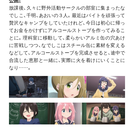
公開！
放課後、久々に野外活動サークルの部室に集まったな
でしこ、千明、あおいの３人。最近はバイトを頑張って
贅沢なキャンプをしていたけれど、今日は初心に帰っ
てお金をかけずにアルコールストーブを作ってみるこ
とに。理科室に移動して、柔らかいアルミ缶の穴あけ
に苦戦しつつ、なでしこはスチール缶に素材を変える
などして、アルコールストーブを完成させると、途中で
合流した恵那と一緒に、実際に火を着けにいくことに
なり……。