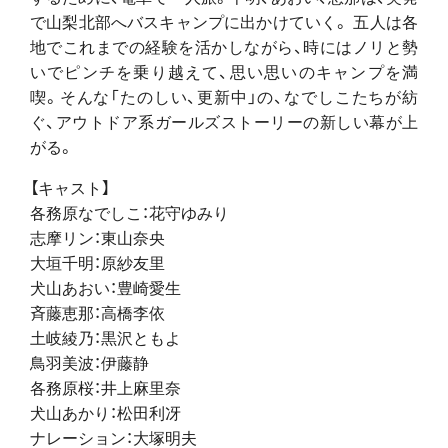
で山梨北部へバスキャンプに出かけていく。 五人は各
地でこれまでの経験を活かしながら、時にはノリと勢
いでピンチを乗り越えて、思い思いのキャンプを満
喫。そんな「たのしい、更新中」の、なでしこたちが紡
ぐ、アウトドア系ガールズストーリーの新しい幕が上
がる。
【キャスト】
各務原なでしこ：花守ゆみり
志摩リン：東山奈央
大垣千明：原紗友里
犬山あおい：豊崎愛生
斉藤恵那：高橋李依
土岐綾乃：黒沢ともよ
鳥羽美波：伊藤静
各務原桜：井上麻里奈
犬山あかり：松田利冴
ナレーション：大塚明夫