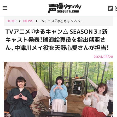
Skip
to
content
HOME
NEWS
TVアニメ『ゆるキャン△ S...
TVアニメ『ゆるキャン△ SEASON３』新
キャスト発表！瑞浪絵真役を指出毬亜さ
ん、中津川メイ役を天野心愛さんが担当！
2024/03/28