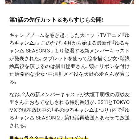
第1話の先行カット＆あらすじも公開！
キャンプブームを巻き起こした大ヒットTVアニメ『ゆ
るキャン△』。このたび、4月から始まる最新作『ゆるキ
ャン△ SEASON３』より登場する新メンバーキャスト
が発表された。タブレットを使って絵を描く少女・瑞浪
絵真役を演じるのは指出毬亜さん、頭にリボンを付け
た活発的な少女・中津川メイ役を天野心愛さんが演じ
る。
なお、2人の新メンバーキャストが大垣千明役の原紗友
里さんにおもてなしされる特別番組が、BS11とTOKYO
MXで現在放送中の「冬のゆるキャン△まつり」内で『ゆ
るキャン△ SEASON２』第13話再放送とあわせて放送
される。
■キャラクター＆キャストコメント