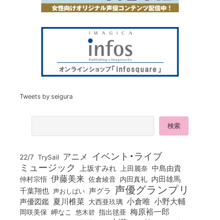
Tweets by seigura
イベント・ライブ
アニメ
22/7
TrySail
ミュージック
上坂すみれ
中島由貴
上田麗奈
伊藤美来
佐倉綾音
内田真礼
内田雄馬
仲村宗悟
声優グランプリ
千葉翔也
声グラ
声おしばい
小倉唯
夏川椎菜
小野大輔
声優図鑑
大西亜玖璃
梅原裕一郎
岡咲美保
岬なこ
悠木碧
指出毬亜