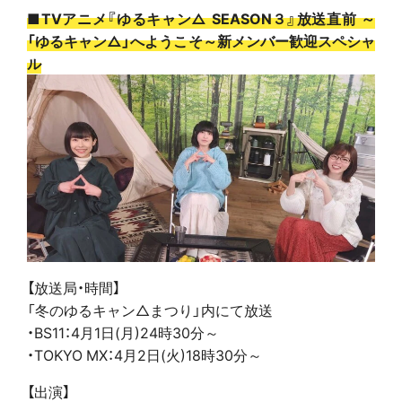
■TVアニメ『ゆるキャン△ SEASON３』放送直前 ～
「ゆるキャン△」へようこそ～新メンバー歓迎スペシャ
ル
【放送局・時間】
「冬のゆるキャン△まつり」内にて放送
・BS11：4月1日(月)24時30分～
・TOKYO MX：4月2日(火)18時30分～
【出演】