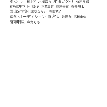
水瀬いのり
橋本和
水樹奈々
石原夏織
楠木ともり
花澤香菜
石飛恵里花
立花日菜
蒼井翔太
神谷浩史
西山宏太朗
諏訪ななか
豊田萌絵
雨宮天
進学・オーディション
駒田航
高橋李依
鬼頭明里
麻倉もも