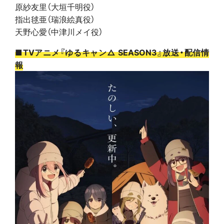
原紗友里（大垣千明役）
指出毬亜（瑞浪絵真役）
天野心愛（中津川メイ役）
■TVアニメ『ゆるキャン△ SEASON3』放送・配信情
報