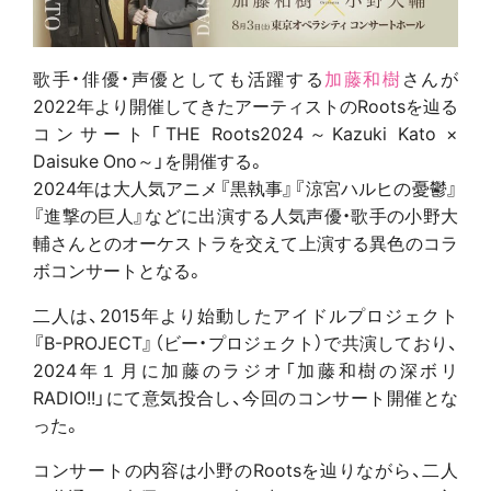
歌手・俳優・声優としても活躍する
加藤和樹
さんが
2022年より開催してきたアーティストのRootsを辿る
コンサート「THE Roots2024～Kazuki Kato ×
Daisuke Ono～」を開催する。
2024年は大人気アニメ『黒執事』『涼宮ハルヒの憂鬱』
『進撃の巨人』などに出演する人気声優・歌手の小野大
輔さんとのオーケストラを交えて上演する異色のコラ
ボコンサートとなる。
二人は、2015年より始動したアイドルプロジェクト
『B-PROJECT』（ビー・プロジェクト）で共演しており、
2024年１月に加藤のラジオ「加藤和樹の深ボリ
RADIO!!」にて意気投合し、今回のコンサート開催とな
った。
コンサートの内容は小野のRootsを辿りながら、二人