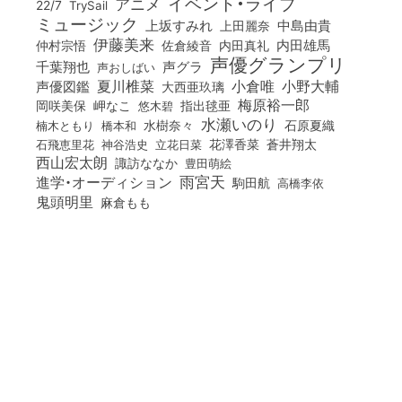
イベント・ライブ
アニメ
22/7
TrySail
ミュージック
上坂すみれ
中島由貴
上田麗奈
伊藤美来
佐倉綾音
内田真礼
内田雄馬
仲村宗悟
声優グランプリ
千葉翔也
声グラ
声おしばい
小倉唯
夏川椎菜
小野大輔
声優図鑑
大西亜玖璃
梅原裕一郎
岡咲美保
岬なこ
悠木碧
指出毬亜
水瀬いのり
橋本和
水樹奈々
石原夏織
楠木ともり
花澤香菜
石飛恵里花
立花日菜
蒼井翔太
神谷浩史
西山宏太朗
諏訪ななか
豊田萌絵
雨宮天
進学・オーディション
駒田航
高橋李依
鬼頭明里
麻倉もも