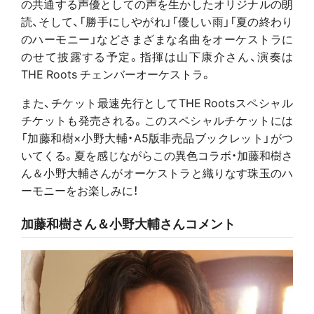
の共通する声優としての声を生かしたオリジナルの朗
読、そして、「勝手にしやがれ」「優しい雨」「夏の終わり
のハーモニー」などさまざまな名曲をオーケストラに
のせて披露する予定。指揮は山下康介さん、演奏は
THE Roots チェンバーオーケストラ。
また、チケット最速先行としてTHE Rootsスペシャル
チケットも発売される。このスペシャルチケットには
「加藤和樹×小野大輔・A5版非売品ブックレット」がつ
いてくる。夏を感じながらこの異色コラボ・加藤和樹さ
ん＆小野大輔さんがオーケストラと織りなす珠玉のハ
ーモニーをお楽しみに！
加藤和樹さん＆小野大輔さんコメント