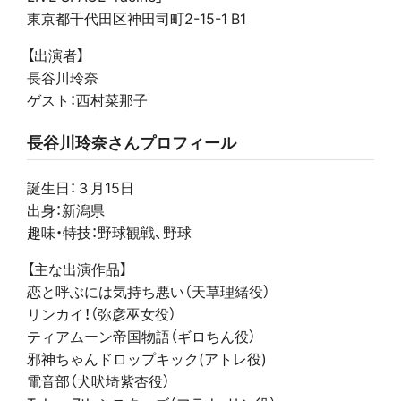
東京都千代田区神田司町2-15-1 B1
【出演者】
長谷川玲奈
ゲスト：西村菜那子
長谷川玲奈さんプロフィール
誕生日：３月15日
出身：新潟県
趣味・特技：野球観戦、野球
【主な出演作品】
恋と呼ぶには気持ち悪い（天草理緒役）
リンカイ！（弥彦巫女役）
ティアムーン帝国物語（ギロちん役）
邪神ちゃんドロップキック(アトレ役)
電音部（犬吠埼紫杏役）