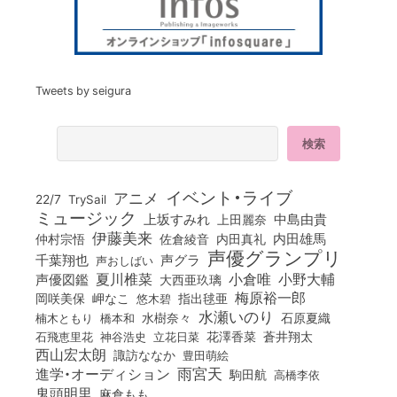
Tweets by seigura
イベント・ライブ
アニメ
22/7
TrySail
ミュージック
上坂すみれ
中島由貴
上田麗奈
伊藤美来
佐倉綾音
内田真礼
内田雄馬
仲村宗悟
声優グランプリ
千葉翔也
声グラ
声おしばい
小倉唯
夏川椎菜
小野大輔
声優図鑑
大西亜玖璃
梅原裕一郎
岡咲美保
岬なこ
悠木碧
指出毬亜
水瀬いのり
橋本和
水樹奈々
石原夏織
楠木ともり
花澤香菜
石飛恵里花
立花日菜
蒼井翔太
神谷浩史
西山宏太朗
諏訪ななか
豊田萌絵
雨宮天
進学・オーディション
駒田航
高橋李依
鬼頭明里
麻倉もも