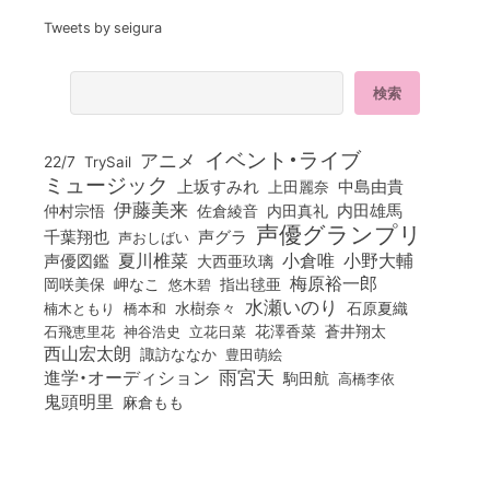
Tweets by seigura
イベント・ライブ
アニメ
22/7
TrySail
ミュージック
上坂すみれ
中島由貴
上田麗奈
伊藤美来
佐倉綾音
内田真礼
内田雄馬
仲村宗悟
声優グランプリ
千葉翔也
声グラ
声おしばい
小倉唯
夏川椎菜
小野大輔
声優図鑑
大西亜玖璃
梅原裕一郎
岡咲美保
岬なこ
悠木碧
指出毬亜
水瀬いのり
橋本和
水樹奈々
石原夏織
楠木ともり
花澤香菜
石飛恵里花
立花日菜
蒼井翔太
神谷浩史
西山宏太朗
諏訪ななか
豊田萌絵
雨宮天
進学・オーディション
駒田航
高橋李依
鬼頭明里
麻倉もも