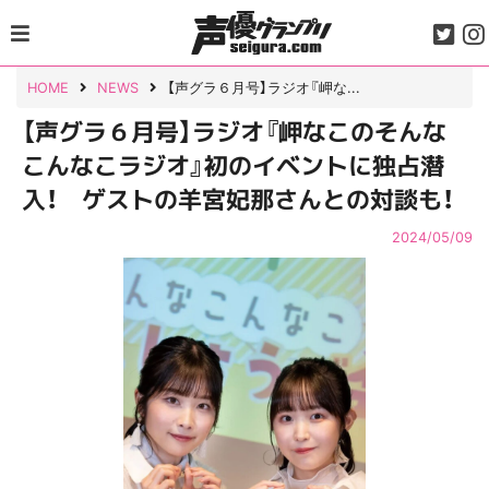
Skip
to
content
HOME
NEWS
【声グラ６月号】ラジオ『岬な...
【声グラ６月号】ラジオ『岬なこのそんな
こんなこラジオ』初のイベントに独占潜
入！ ゲストの羊宮妃那さんとの対談も！
2024/05/09