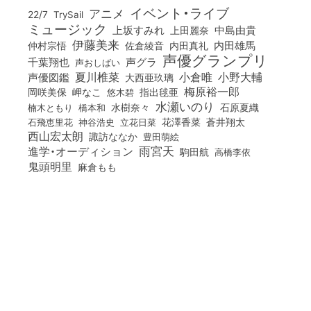
イベント・ライブ
アニメ
22/7
TrySail
ミュージック
上坂すみれ
中島由貴
上田麗奈
伊藤美来
佐倉綾音
内田真礼
内田雄馬
仲村宗悟
声優グランプリ
千葉翔也
声グラ
声おしばい
小倉唯
夏川椎菜
小野大輔
声優図鑑
大西亜玖璃
梅原裕一郎
岡咲美保
岬なこ
悠木碧
指出毬亜
水瀬いのり
橋本和
水樹奈々
石原夏織
楠木ともり
花澤香菜
石飛恵里花
立花日菜
蒼井翔太
神谷浩史
西山宏太朗
諏訪ななか
豊田萌絵
雨宮天
進学・オーディション
駒田航
高橋李依
鬼頭明里
麻倉もも