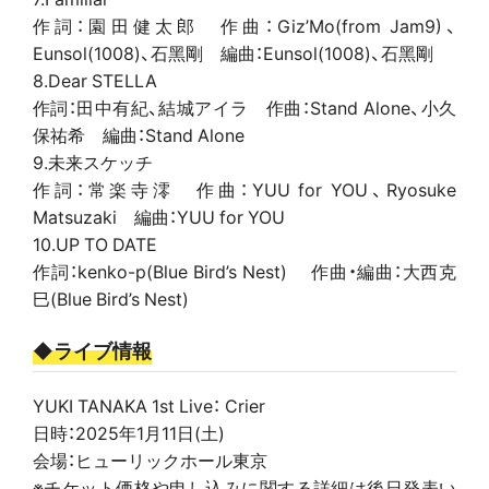
作詞：園田健太郎 作曲：Giz’Mo(from Jam9)、
Eunsol(1008)、石黑剛 編曲：Eunsol(1008)、石黑剛
8.Dear STELLA
作詞：田中有紀、結城アイラ 作曲：Stand Alone、小久
保祐希 編曲：Stand Alone
9.未来スケッチ
作詞：常楽寺澪 作曲：YUU for YOU、Ryosuke
Matsuzaki 編曲：YUU for YOU
10.UP TO DATE
作詞：kenko-p(Blue Bird’s Nest) 作曲・編曲：大西克
巳(Blue Bird’s Nest)
◆ライブ情報
YUKI TANAKA 1st Live： Crier
日時：2025年1月11日(土)
会場：ヒューリックホール東京
※チケット価格や申し込みに関する詳細は後日発表い