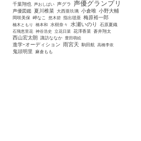
声優グランプリ
千葉翔也
声グラ
声おしばい
小倉唯
夏川椎菜
小野大輔
声優図鑑
大西亜玖璃
梅原裕一郎
岡咲美保
岬なこ
悠木碧
指出毬亜
水瀬いのり
橋本和
水樹奈々
石原夏織
楠木ともり
花澤香菜
石飛恵里花
立花日菜
蒼井翔太
神谷浩史
西山宏太朗
諏訪ななか
豊田萌絵
雨宮天
進学・オーディション
駒田航
高橋李依
鬼頭明里
麻倉もも