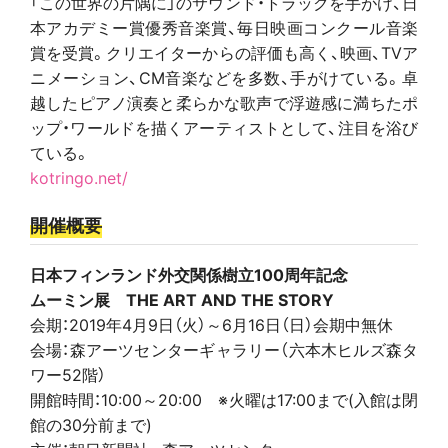
「この世界の片隅に」のサウンド・トラックを手がけ、日
本アカデミー賞優秀音楽賞、毎日映画コンクール音楽
賞を受賞。クリエイターからの評価も高く、映画、TVア
ニメーション、CM音楽などを多数、手がけている。卓
越したピアノ演奏と柔らかな歌声で浮遊感に満ちたポ
ップ・ワールドを描くアーティストとして、注目を浴び
ている。
kotringo.net/
開催概要
日本フィンランド外交関係樹立100周年記念
ムーミン展 THE ART AND THE STORY
会期：2019年4月9日（火）～6月16日（日）会期中無休
会場：森アーツセンターギャラリー（六本木ヒルズ森タ
ワー52階）
開館時間：10:00～20:00 ※火曜は17:00まで(入館は閉
館の30分前まで)