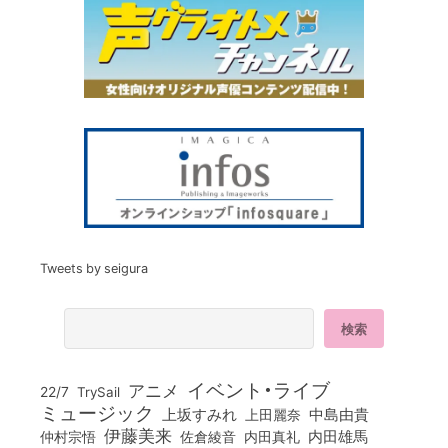
Tweets by seigura
イベント・ライブ
アニメ
22/7
TrySail
ミュージック
上坂すみれ
中島由貴
上田麗奈
伊藤美来
佐倉綾音
内田真礼
内田雄馬
仲村宗悟