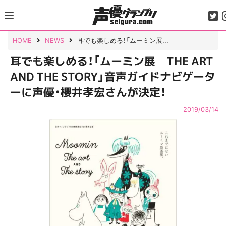
Skip
to
content
HOME
NEWS
耳でも楽しめる！「ムーミン展...
耳でも楽しめる！「ムーミン展 THE ART
AND THE STORY」音声ガイドナビゲータ
ーに声優・櫻井孝宏さんが決定！
2019/03/14