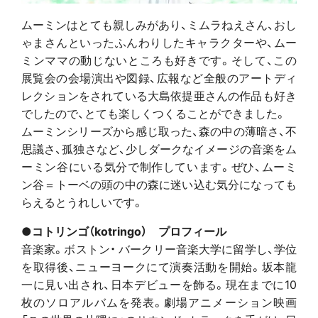
ムーミンはとても親しみがあり、ミムラねえさん、おし
ゃまさんといったふんわりしたキャラクターや、ムー
ミンママの動じないところも好きです。そして、この
展覧会の会場演出や図録、広報など全般のアートディ
レクションをされている大島依提亜さんの作品も好き
でしたので、とても楽しくつくることができました。
ムーミンシリーズから感じ取った、森の中の薄暗さ、不
思議さ、孤独さなど、少しダークなイメージの音楽をム
ーミン谷にいる気分で制作しています。ぜひ、ムーミ
ン谷＝トーベの頭の中の森に迷い込む気分になっても
らえるとうれしいです。
●コトリンゴ（kotringo） プロフィール
音楽家。ボストン・ バークリー音楽大学に留学し、学位
を取得後、ニューヨークにて演奏活動を開始。坂本龍
一に見い出され、日本デビューを飾る。現在までに10
枚のソロアルバムを発表。劇場アニメーション映画