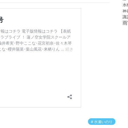
水
神
諏
雨
水瀬いのり