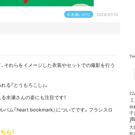
水瀬いのり
2024/07/10
Tw
て、それらをイメージした衣装やセットでの撮影を行う
れる「とうもろこし」。
22
る水瀬さんの姿にも注目です！
ミ
仲
『heart bookmark』についてです。フランスロ
千
大
ちら！
悠