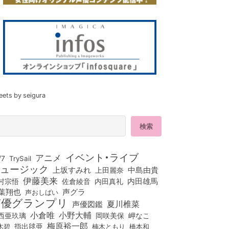
eets by seigura
イベント・ライブ
アニメ
/7
TrySail
ュージック
上坂すみれ
中島由貴
上田麗奈
伊藤美来
佐倉綾音
内田真礼
内田雄馬
村宗悟
葉翔也
声グラ
声おしばい
声優グランプリ
夏川椎菜
声優図鑑
小倉唯
小野大輔
西亜玖璃
岡咲美保
岬なこ
梅原裕一郎
木碧
指出毬亜
橋本和
楠木ともり