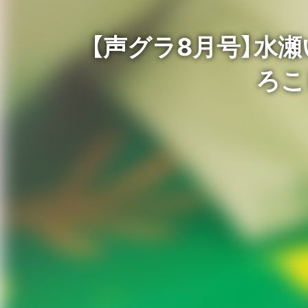
【声グラ8月号】水
ろこ