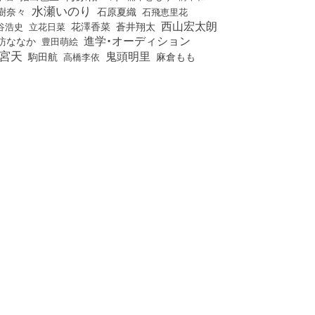
水瀬いのり
樹奈々
石原夏織
石飛恵里花
西山宏太朗
花澤香菜
立花日菜
蒼井翔太
谷浩史
進学・オーディション
訪ななか
豊田萌絵
宮天
鬼頭明里
麻倉もも
駒田航
高橋李依