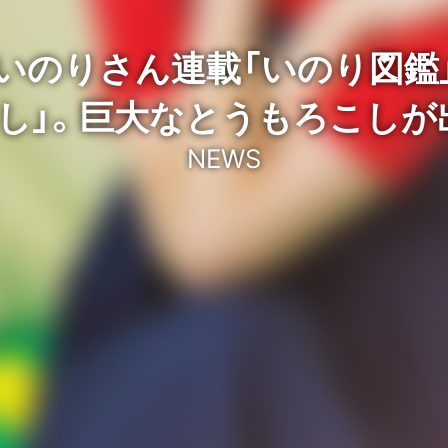
瀬いのりさん連載「いのり図鑑
し」。巨大なとうもろこしが
NEWS