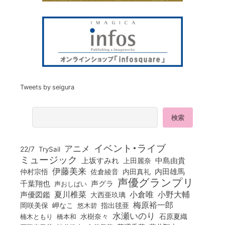
Tweets by seigura
イベント・ライブ
アニメ
22/7
TrySail
ミュージック
上坂すみれ
中島由貴
上田麗奈
伊藤美来
佐倉綾音
内田真礼
内田雄馬
仲村宗悟
声優グランプリ
千葉翔也
声グラ
声おしばい
小倉唯
夏川椎菜
小野大輔
声優図鑑
大西亜玖璃
梅原裕一郎
岡咲美保
岬なこ
悠木碧
指出毬亜
水瀬いのり
橋本和
水樹奈々
石原夏織
楠木ともり