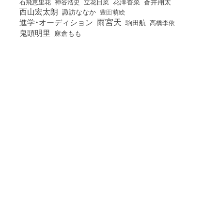
花澤香菜
石飛恵里花
立花日菜
蒼井翔太
神谷浩史
西山宏太朗
諏訪ななか
豊田萌絵
雨宮天
進学・オーディション
駒田航
高橋李依
鬼頭明里
麻倉もも