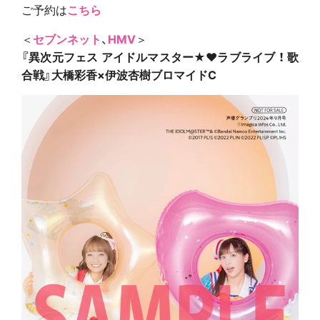
ご予約は
こちら
＜
セブンネット
、
HMV
＞
『異次元フェス アイドルマスター★♥ラブライブ ！ 歌
合戦』大橋彩香×伊波杏樹ブロマイドC