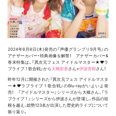
2024年8月8日(木)発売の『声優グランプリ9月号』の
アナザーカバー・特典画像を解禁！ アナザーカバー&
巻末特集は、『異次元フェス アイドルマスター★♥ラ
ブライブ ！ 歌合戦』から
大橋彩香
さん×
伊波杏樹
さん！
昨年12月に開催された『異次元フェス アイドルマスタ
ー★♥ラブライブ ！ 歌合戦』のBlu-rayがいよいよ発
売！ 『アイドルマスター』シリーズから大橋さん、『ラ
ブライブ ！ 』シリーズから伊波さんが登場し、作品の垣
根を越え、総勢123名が出演した歴史的ライブについて
振り返り。