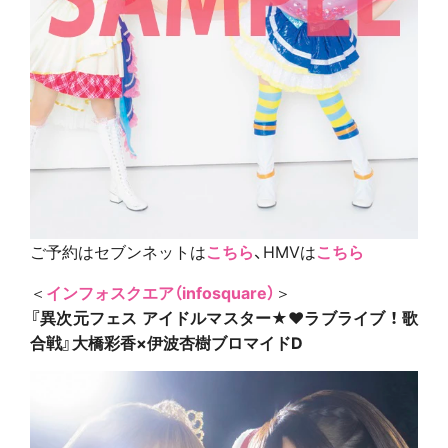
ご予約はセブンネットは
こちら
、HMVは
こちら
＜
インフォスクエア（infosquare）
＞
『異次元フェス アイドルマスター★♥ラブライブ ！ 歌
合戦』大橋彩香×伊波杏樹ブロマイドD