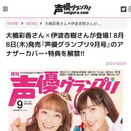
Skip
to
content
HOME
NEWS
大橋彩香さん✕伊波杏樹さんが...
大橋彩香さん✕伊波杏樹さんが登場！ 8月
8日(木)発売『声優グランプリ9月号』のア
ナザーカバー・特典を解禁!!
2024/08/01