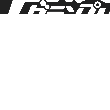
TOP
NEWS
コラム連載
MAGAZINE & BOOKS
イベント
専門学校・養成所情報
声優インタビュー
声優キホンのキ！