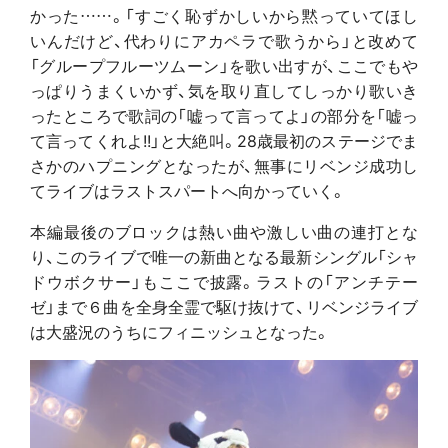
かった……。「すごく恥ずかしいから黙っていてほし
いんだけど、代わりにアカペラで歌うから」と改めて
「グループフルーツムーン」を歌い出すが、ここでもや
っぱりうまくいかず、気を取り直してしっかり歌いき
ったところで歌詞の「嘘って言ってよ」の部分を「嘘っ
て言ってくれよ!!」と大絶叫。28歳最初のステージでま
さかのハプニングとなったが、無事にリベンジ成功し
てライブはラストスパートへ向かっていく。
本編最後のブロックは熱い曲や激しい曲の連打とな
り、このライブで唯一の新曲となる最新シングル「シャ
ドウボクサー」もここで披露。ラストの「アンチテー
ゼ」まで６曲を全身全霊で駆け抜けて、リベンジライブ
は大盛況のうちにフィニッシュとなった。