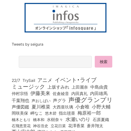
Tweets by seigura
イベント・ライブ
アニメ
22/7
TrySail
ミュージック
上坂すみれ
中島由貴
上田麗奈
伊藤美来
佐倉綾音
内田真礼
内田雄馬
仲村宗悟
声優グランプリ
千葉翔也
声グラ
声おしばい
小倉唯
夏川椎菜
小野大輔
声優図鑑
大西亜玖璃
梅原裕一郎
岡咲美保
岬なこ
悠木碧
指出毬亜
水瀬いのり
橋本和
水樹奈々
石原夏織
楠木ともり
花澤香菜
石飛恵里花
立花日菜
蒼井翔太
神谷浩史