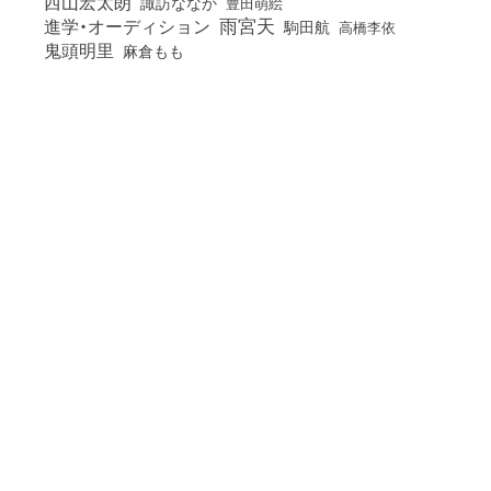
西山宏太朗
諏訪ななか
豊田萌絵
雨宮天
進学・オーディション
駒田航
高橋李依
鬼頭明里
麻倉もも