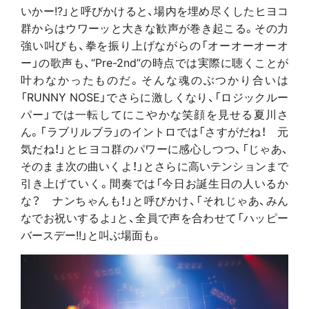
いかー!?」と呼びかけると、場内を埋め尽くしたヒヨコ
群からはウワーッと大きな歓声が巻き起こる。その力
強い叫びも、拳を振り上げながらの「オーオーオーオ
ー」の歌声も、“Pre-2nd”の時点では実際に聴くことが
叶わなかったものだ。そんな魂のぶつかり合いは
「RUNNY NOSE」でさらに激しくなり、「ロジックルー
パー」では一転してにこやかな笑顔を見せる夏川さ
ん。「ラブリルブラ」のイントロでは「さすがだね！ 元
気だね！」とヒヨコ群のパワーに感心しつつ、「じゃあ、
そのまま次の曲いくよ！」とさらに高いテンションまで
引き上げていく。間奏では「今日お誕生日の人いるか
な？ ナンちゃんも！」と呼びかけ、「それじゃあ、みん
なでお祝いするよ」と、全員で声を合わせて「ハッピー
バースデー!!」と叫ぶ場面も。