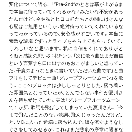
変化について語る。「“Pre-2nd”のときは幕が上がるま
で本当に待っていてくれるかな？みたいな不安があっ
たんだけど、今や私とヒヨコ群たちとの間にはそんな
心配はご無用というか、絶対待っていてくれているな
ってわかっているので、安心感がすごいです。本当に
素敵な環境でずっとライブをやらせてもらっていて、
うれしいなと思います。私に自信をくれてありがと
う!!」と感謝の思いを叫びつつ、「次に歌う曲はまだ自信
という言葉すら口に出すのもおこがましいと思ってい
た、子鹿のようなときに書いていただいた曲です」と曲
フリをしてデビュー曲「グループフルーツムーン」を歌
う。ここのブロックは少ししっとりとした、落ち着い
た雰囲気となっていたが、とんでもない事件が夏川さ
んを待ち受けていた。実は「グループフルーツムーン」
で１か所、歌詞を飛ばしてしまっていた夏川さん。「今
まで飛んだことのない歌詞、飛んじゃったんだけど」
と、MCに入った途端に落ち込んで、涙を流すようなし
ぐさをしてみせるが、これはまだ悲劇の序章に過ぎな