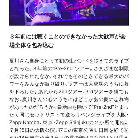
３年前には聴くことのできなかった大歓声が会
場全体を包み込む
夏川さん自身にとって初の生バンドを従えてのライブ
となった、３年前の“Pre-2nd”ツアー。さまざまな制限
が設けられたなか、それでもそのときできる最大のパ
ワーをみんなが振り絞り、ツアーは大成功のうちに幕
を下ろした。あれから2ndツアー、3rdツアーを経ても
なお、夏川さんの心のうちにはどこかあの夏の忘れ物
があったのだろうか。最新曲を除いて“Pre-2nd”とまっ
たく同じセットリストで送るリベンジライブを大阪・
Zepp Namba、東京・Zepp Shinjukuの２か所で開催。
７月15日の大阪公演、17日の東京公演１日目を経て迎
えた18日東京公演２日目の昼の部は３公演目とは思え