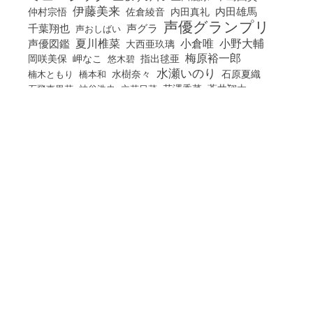
伊藤美来
佐倉綾音
内田真礼
内田雄馬
仲村宗悟
声優グランプリ
千葉翔也
声グラ
声おしばい
小倉唯
夏川椎菜
小野大輔
声優図鑑
大西亜玖璃
梅原裕一郎
岡咲美保
岬なこ
悠木碧
指出毬亜
水瀬いのり
橋本和
水樹奈々
石原夏織
楠木ともり
花澤香菜
石飛恵里花
立花日菜
蒼井翔太
神谷浩史
西山宏太朗
諏訪ななか
豊田萌絵
雨宮天
進学・オーディション
駒田航
高橋李依
鬼頭明里
麻倉もも