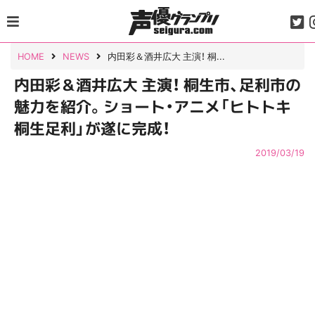
Skip
to
content
HOME
NEWS
内田彩＆酒井広大 主演！ 桐...
内田彩＆酒井広大 主演！ 桐生市、足利市の
魅力を紹介。ショート・アニメ「ヒトトキ
桐生足利」が遂に完成！
2019/03/19