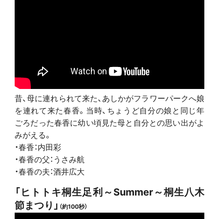
昔、母に連れられて来た、あしかがフラワーパークへ娘
を連れて来た春香。当時、ちょうど自分の娘と同じ年
ごろだった春香に幼い頃見た母と自分との思い出がよ
みがえる。
・春香：内田彩
・春香の父：うさみ航
・春香の夫：酒井広大
「ヒトトキ桐生足利～Summer～桐生八木
節まつり」
（約100秒）