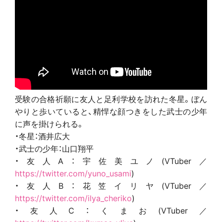
受験の合格祈願に友人と足利学校を訪れた冬星。ぼん
やりと歩いていると、精悍な顔つきをした武士の少年
に声を掛けられる。
・冬星：酒井広大
・武士の少年：山口翔平
・友人A：宇佐美ユノ(VTuber／
https://twitter.com/yuno_usami
)
・友人B：花笠イリヤ(VTuber／
https://twitter.com/ilya_cheriko
)
・友人C：くまお(VTuber／