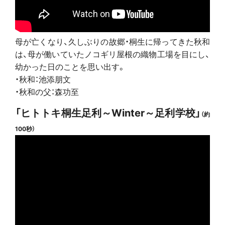
母が亡くなり、久しぶりの故郷・桐生に帰ってきた秋和
は、母が働いていたノコギリ屋根の織物工場を目にし、
幼かった日のことを思い出す。
・秋和：池添朋文
・秋和の父：森功至
「ヒトトキ桐生足利～Winter～足利学校」
（約
100秒）