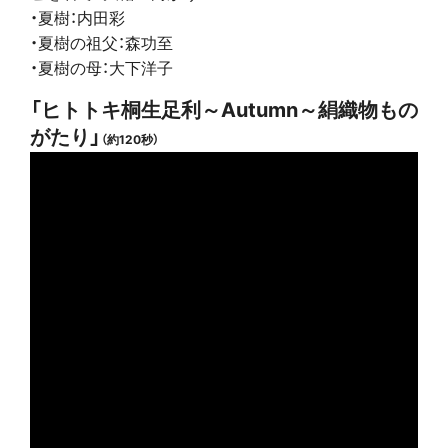
・夏樹：内田彩
・夏樹の祖父：森功至
・夏樹の母：大下洋子
「ヒトトキ桐生足利～Autumn～絹織物もの
がたり」
（約120秒）