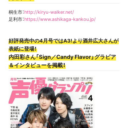
桐生市：
http://kiryu-walker.net/
足利市：
https://www.ashikaga-kankou.jp/
好評発売中の4月号ではA3!より酒井広大さんが
表紙に登場！
内田彩さん
「Sign／Candy Flavor」グラビア
＆インタビューを掲載！