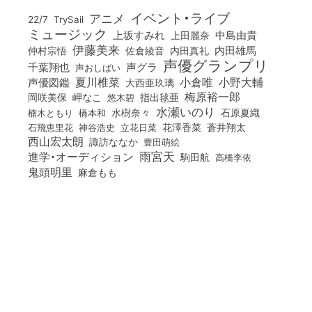
イベント・ライブ
アニメ
22/7
TrySail
ミュージック
上坂すみれ
中島由貴
上田麗奈
伊藤美来
佐倉綾音
内田真礼
内田雄馬
仲村宗悟
声優グランプリ
千葉翔也
声グラ
声おしばい
小倉唯
夏川椎菜
小野大輔
声優図鑑
大西亜玖璃
梅原裕一郎
岡咲美保
岬なこ
悠木碧
指出毬亜
水瀬いのり
橋本和
水樹奈々
石原夏織
楠木ともり
花澤香菜
石飛恵里花
立花日菜
蒼井翔太
神谷浩史
西山宏太朗
諏訪ななか
豊田萌絵
雨宮天
進学・オーディション
駒田航
高橋李依
鬼頭明里
麻倉もも