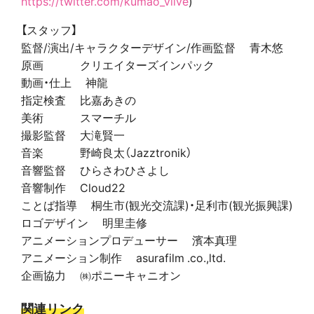
https://twitter.com/kumao_vlive
)
【スタッフ】
監督/演出/キャラクターデザイン/作画監督 青木悠
原画 クリエイターズインパック
動画・仕上 神龍
指定検査 比嘉あきの
美術 スマーチル
撮影監督 大滝賢一
音楽 野崎良太（Jazztronik）
音響監督 ひらさわひさよし
音響制作 Cloud22
ことば指導 桐生市(観光交流課)・足利市(観光振興課)
ロゴデザイン 明里圭修
アニメーションプロデューサー 濱本真理
アニメーション制作 asurafilm .co.,ltd.
企画協力 ㈱ポニーキャニオン
関連リンク