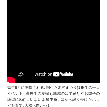
毎年8月に開催される、桐生八木節まつりは桐生の一大
イベント。高校生の夏樹も地域の皆で踊りやお囃子の
練習に励む。いよいよ祭本番。母から譲り受けたハッ
ピを着て、大櫓へ向かう！