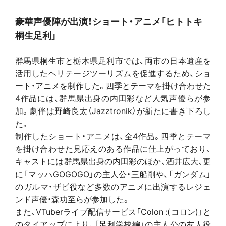
豪華声優陣が出演！ショート・アニメ「ヒトトキ
桐生足利」
群馬県桐生市と栃木県足利市では、両市の日本遺産を
活用したヘリテージツーリズムを促進するため、ショ
ート・アニメを制作した。四季とテーマを掛け合わせた
4作品には、群馬県出身の内田彩など人気声優らが参
加。劇伴は野崎良太（Jazztronik）が新たに書き下ろし
た。
制作したショート・アニメは、全4作品。四季とテーマ
を掛け合わせた見応えのある作品に仕上がっており、
キャストには群馬県出身の内田彩のほか、酒井広大、更
に「マッハGOGOGO」の主人公・三船剛や、「ガンダム」
のガルマ・ザビ役など多数のアニメに出演するレジェ
ンド声優・森功至らが参加した。
また、VTuberライブ配信サービス「Colon :(コロン)」と
のタイアップにより、「足利学校編」の主人公の友人役